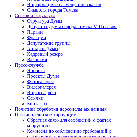
Информация о размещении заказов
Символы города Томска
Состав и структура
Структура Думы
Депутаты Думы города Томска VIII созыва
Партии
Фракции
Депутатские группы
Аппарат Думы
Кадровый резерв
Вакансии
Пресс-служба
Новости
Проекты Думы
Фотогалерея
Видеогалерея
Инфографика
Ссылки
Контакты
Политика обработки персональных данных
Прoтивoдeйствие кoрpупции
Обратная связь для сообщений о фактах
коррупции
Комиссия по соблюдению требований к
служебному поведению и урегулированию