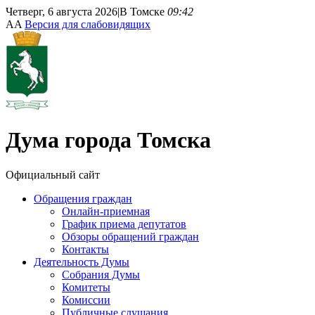
Четверг, 6 августа 2026
|
В Томске
09:42
A
A
Версия для слабовидящих
Дума
города Томска
Официальный сайт
Обращения граждан
Онлайн-приемная
График приема депутатов
Обзоры обращений граждан
Контакты
Деятельность Думы
Собрания Думы
Комитеты
Комиссии
Публичные слушания