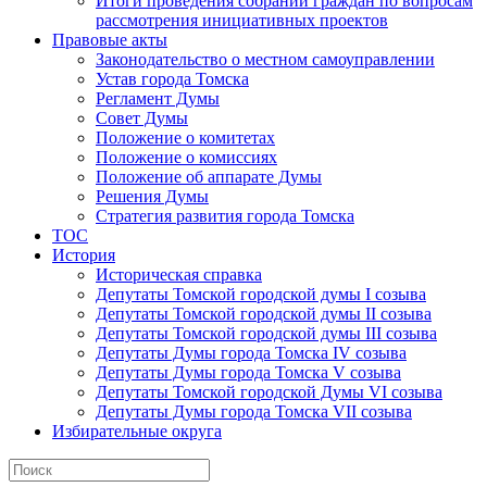
Итоги проведения собраний граждан по вопросам
рассмотрения инициативных проектов
Правовые акты
Законодательство о местном самоуправлении
Устав города Томска
Регламент Думы
Совет Думы
Положение о комитетах
Положение о комиссиях
Положение об аппарате Думы
Решения Думы
Стратегия развития города Томска
ТОС
История
Историческая справка
Депутаты Томской городской думы I созыва
Депутаты Томской городской думы II созыва
Депутаты Томской городской думы III созыва
Депутаты Думы города Томска IV созыва
Депутаты Думы города Томска V созыва
Депутаты Томской городской Думы VI созыва
Депутаты Думы города Томска VII созыва
Избирательные округа