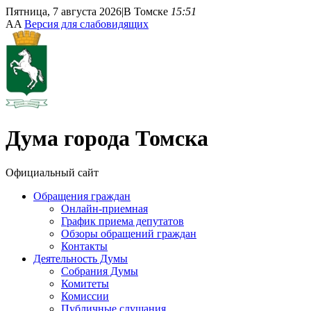
Пятница, 7 августа 2026
|
В Томске
15:51
A
A
Версия для слабовидящих
Дума
города Томска
Официальный сайт
Обращения граждан
Онлайн-приемная
График приема депутатов
Обзоры обращений граждан
Контакты
Деятельность Думы
Собрания Думы
Комитеты
Комиссии
Публичные слушания