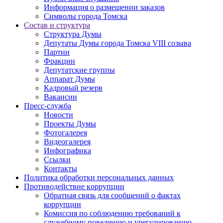
Информация о размещении заказов
Символы города Томска
Состав и структура
Структура Думы
Депутаты Думы города Томска VIII созыва
Партии
Фракции
Депутатские группы
Аппарат Думы
Кадровый резерв
Вакансии
Пресс-служба
Новости
Проекты Думы
Фотогалерея
Видеогалерея
Инфографика
Ссылки
Контакты
Политика обработки персональных данных
Прoтивoдeйствие кoрpупции
Обратная связь для сообщений о фактах
коррупции
Комиссия по соблюдению требований к
служебному поведению и урегулированию