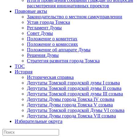
Итоги проведения собраний граждан по вопросам
рассмотрения инициативных проектов
Правовые акты
Законодательство о местном самоуправлении
Устав города Томска
Регламент Думы
Совет Думы
Положение о комитетах
Положение о комиссиях
Положение об аппарате Думы
Решения Думы
Стратегия развития города Томска
ТОС
История
Историческая справка
Депутаты Томской городской думы I созыва
Депутаты Томской городской думы II созыва
Депутаты Томской городской думы III созыва
Депутаты Думы города Томска IV созыва
Депутаты Думы города Томска V созыва
Депутаты Томской городской Думы VI созыва
Депутаты Думы города Томска VII созыва
Избирательные округа