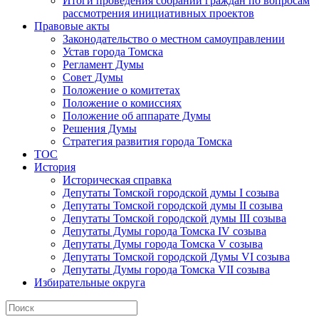
Итоги проведения собраний граждан по вопросам
рассмотрения инициативных проектов
Правовые акты
Законодательство о местном самоуправлении
Устав города Томска
Регламент Думы
Совет Думы
Положение о комитетах
Положение о комиссиях
Положение об аппарате Думы
Решения Думы
Стратегия развития города Томска
ТОС
История
Историческая справка
Депутаты Томской городской думы I созыва
Депутаты Томской городской думы II созыва
Депутаты Томской городской думы III созыва
Депутаты Думы города Томска IV созыва
Депутаты Думы города Томска V созыва
Депутаты Томской городской Думы VI созыва
Депутаты Думы города Томска VII созыва
Избирательные округа