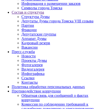
Информация о размещении заказов
Символы города Томска
Состав и структура
Структура Думы
Депутаты Думы города Томска VIII созыва
Партии
Фракции
Депутатские группы
Аппарат Думы
Кадровый резерв
Вакансии
Пресс-служба
Новости
Проекты Думы
Фотогалерея
Видеогалерея
Инфографика
Ссылки
Контакты
Политика обработки персональных данных
Прoтивoдeйствие кoрpупции
Обратная связь для сообщений о фактах
коррупции
Комиссия по соблюдению требований к
служебному поведению и урегулированию