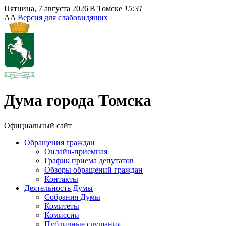
Пятница, 7 августа 2026
|
В Томске
15:31
A
A
Версия для слабовидящих
Дума
города Томска
Официальный сайт
Обращения граждан
Онлайн-приемная
График приема депутатов
Обзоры обращений граждан
Контакты
Деятельность Думы
Собрания Думы
Комитеты
Комиссии
Публичные слушания