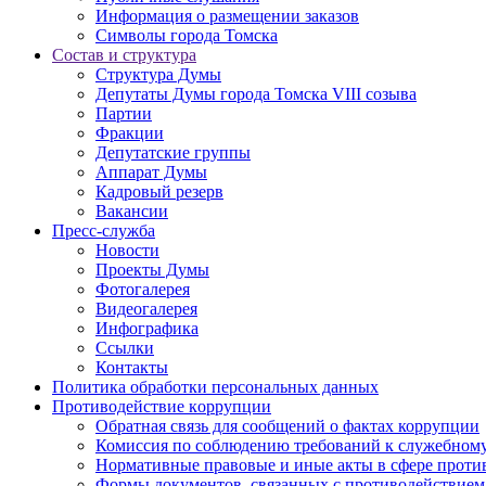
Информация о размещении заказов
Символы города Томска
Состав и структура
Структура Думы
Депутаты Думы города Томска VIII созыва
Партии
Фракции
Депутатские группы
Аппарат Думы
Кадровый резерв
Вакансии
Пресс-служба
Новости
Проекты Думы
Фотогалерея
Видеогалерея
Инфографика
Ссылки
Контакты
Политика обработки персональных данных
Прoтивoдeйствие кoрpупции
Обратная связь для сообщений о фактах коррупции
Комиссия по соблюдению требований к служебному
Нормативные правовые и иные акты в сфере проти
Формы документов, связанных с противодействием