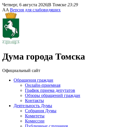
Четверг, 6 августа 2026
|
В Томске
23:29
A
A
Версия для слабовидящих
Дума
города Томска
Официальный сайт
Обращения граждан
Онлайн-приемная
График приема депутатов
Обзоры обращений граждан
Контакты
Деятельность Думы
Собрания Думы
Комитеты
Комиссии
Публичные слушания