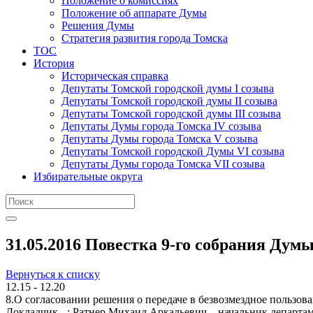
Положение о комиссиях
Положение об аппарате Думы
Решения Думы
Стратегия развития города Томска
ТОС
История
Историческая справка
Депутаты Томской городской думы I созыва
Депутаты Томской городской думы II созыва
Депутаты Томской городской думы III созыва
Депутаты Думы города Томска IV созыва
Депутаты Думы города Томска V созыва
Депутаты Томской городской Думы VI созыва
Депутаты Думы города Томска VII созыва
Избирательные округа
31.05.2016 Повестка 9-го собрания Думы 
Вернуться к списку
12.15 - 12.20
8.О согласовании решения о передаче в безвозмездное пользов
Докладчик - : Ратнер Михаил Аркадьевич – начальник департ