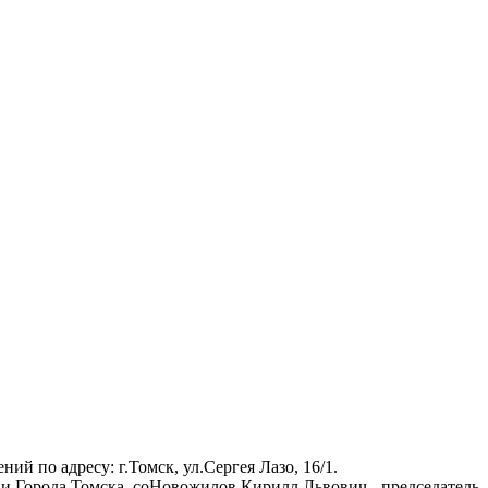
 по адресу: г.Томск, ул.Сергея Лазо, 16/1.
и Города Томска, соНовожилов Кирилл Львович - председатель