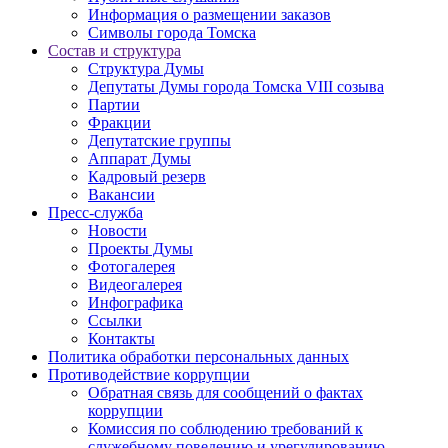
Информация о размещении заказов
Символы города Томска
Состав и структура
Структура Думы
Депутаты Думы города Томска VIII созыва
Партии
Фракции
Депутатские группы
Аппарат Думы
Кадровый резерв
Вакансии
Пресс-служба
Новости
Проекты Думы
Фотогалерея
Видеогалерея
Инфографика
Ссылки
Контакты
Политика обработки персональных данных
Прoтивoдeйствие кoрpупции
Обратная связь для сообщений о фактах
коррупции
Комиссия по соблюдению требований к
служебному поведению и урегулированию