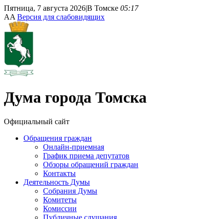
Пятница, 7 августа 2026
|
В Томске
05:17
A
A
Версия для слабовидящих
Дума
города Томска
Официальный сайт
Обращения граждан
Онлайн-приемная
График приема депутатов
Обзоры обращений граждан
Контакты
Деятельность Думы
Собрания Думы
Комитеты
Комиссии
Публичные слушания