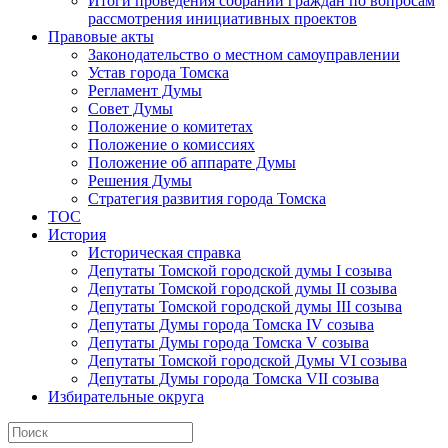
Итоги проведения собраний граждан по вопросам
рассмотрения инициативных проектов
Правовые акты
Законодательство о местном самоуправлении
Устав города Томска
Регламент Думы
Совет Думы
Положение о комитетах
Положение о комиссиях
Положение об аппарате Думы
Решения Думы
Стратегия развития города Томска
ТОС
История
Историческая справка
Депутаты Томской городской думы I созыва
Депутаты Томской городской думы II созыва
Депутаты Томской городской думы III созыва
Депутаты Думы города Томска IV созыва
Депутаты Думы города Томска V созыва
Депутаты Томской городской Думы VI созыва
Депутаты Думы города Томска VII созыва
Избирательные округа