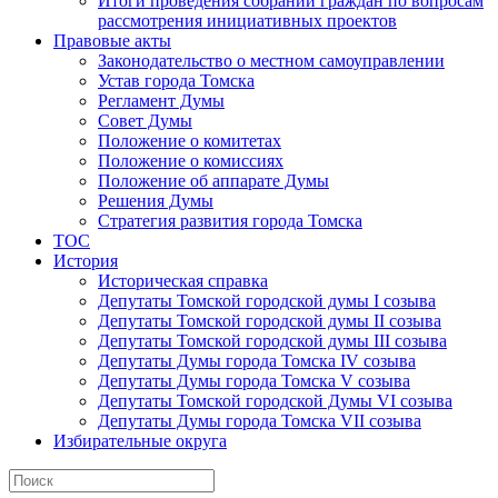
Итоги проведения собраний граждан по вопросам
рассмотрения инициативных проектов
Правовые акты
Законодательство о местном самоуправлении
Устав города Томска
Регламент Думы
Совет Думы
Положение о комитетах
Положение о комиссиях
Положение об аппарате Думы
Решения Думы
Стратегия развития города Томска
ТОС
История
Историческая справка
Депутаты Томской городской думы I созыва
Депутаты Томской городской думы II созыва
Депутаты Томской городской думы III созыва
Депутаты Думы города Томска IV созыва
Депутаты Думы города Томска V созыва
Депутаты Томской городской Думы VI созыва
Депутаты Думы города Томска VII созыва
Избирательные округа