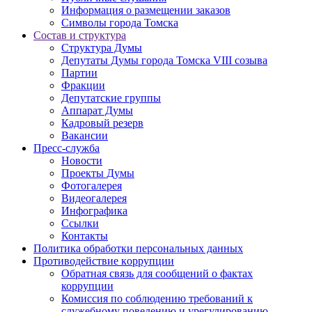
Информация о размещении заказов
Символы города Томска
Состав и структура
Структура Думы
Депутаты Думы города Томска VIII созыва
Партии
Фракции
Депутатские группы
Аппарат Думы
Кадровый резерв
Вакансии
Пресс-служба
Новости
Проекты Думы
Фотогалерея
Видеогалерея
Инфографика
Ссылки
Контакты
Политика обработки персональных данных
Прoтивoдeйствие кoрpупции
Обратная связь для сообщений о фактах
коррупции
Комиссия по соблюдению требований к
служебному поведению и урегулированию