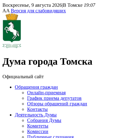
Воскресенье, 9 августа 2026
|
В Томске
19:07
A
A
Версия для слабовидящих
Дума
города Томска
Официальный сайт
Обращения граждан
Онлайн-приемная
График приема депутатов
Обзоры обращений граждан
Контакты
Деятельность Думы
Собрания Думы
Комитеты
Комиссии
Публичные слушания