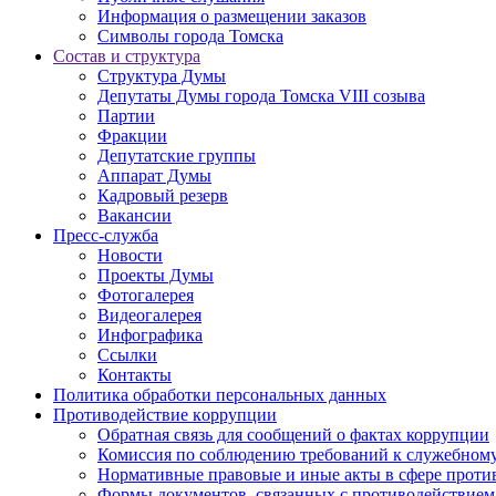
Информация о размещении заказов
Символы города Томска
Состав и структура
Структура Думы
Депутаты Думы города Томска VIII созыва
Партии
Фракции
Депутатские группы
Аппарат Думы
Кадровый резерв
Вакансии
Пресс-служба
Новости
Проекты Думы
Фотогалерея
Видеогалерея
Инфографика
Ссылки
Контакты
Политика обработки персональных данных
Прoтивoдeйствие кoрpупции
Обратная связь для сообщений о фактах коррупции
Комиссия по соблюдению требований к служебному
Нормативные правовые и иные акты в сфере проти
Формы документов, связанных с противодействием