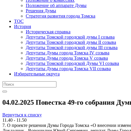
Положение о комиссиях
Положение об аппарате Думы
Решения Думы
Стратегия развития города Томска
ТОС
История
Историческая справка
Депутаты Томской городской думы I созыва
Депутаты Томской городской думы II созыва
Депутаты Томской городской думы III созыва
Депутаты Думы города Томска IV созыва
Депутаты Думы города Томска V созыва
Депутаты Томской городской Думы VI созыва
Депутаты Думы города Томска VII созыва
Избирательные округа
04.02.2025 Повестка 49-го собрания Дум
Вернуться к списку
11.40 - 11.50
7. О проекте решения Думы Города Томска «О внесении измене
Докладчик - Ворошилин Юрий Сергеевич, депутат Думы Город