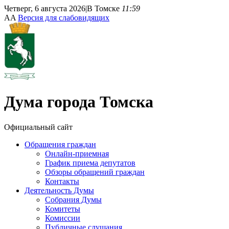
Четверг, 6 августа 2026
|
В Томске
11:59
A
A
Версия для слабовидящих
Дума
города Томска
Официальный сайт
Обращения граждан
Онлайн-приемная
График приема депутатов
Обзоры обращений граждан
Контакты
Деятельность Думы
Собрания Думы
Комитеты
Комиссии
Публичные слушания