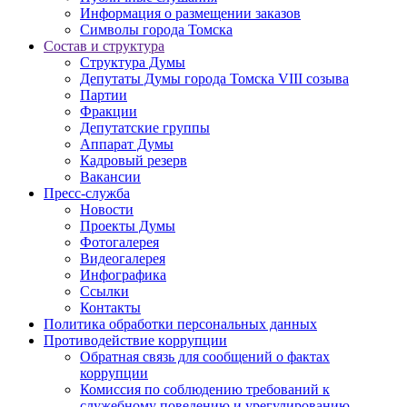
Информация о размещении заказов
Символы города Томска
Состав и структура
Структура Думы
Депутаты Думы города Томска VIII созыва
Партии
Фракции
Депутатские группы
Аппарат Думы
Кадровый резерв
Вакансии
Пресс-служба
Новости
Проекты Думы
Фотогалерея
Видеогалерея
Инфографика
Ссылки
Контакты
Политика обработки персональных данных
Прoтивoдeйствие кoрpупции
Обратная связь для сообщений о фактах
коррупции
Комиссия по соблюдению требований к
служебному поведению и урегулированию