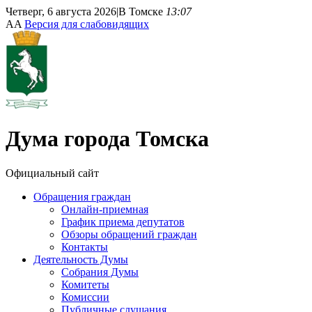
Четверг, 6 августа 2026
|
В Томске
13:07
A
A
Версия для слабовидящих
Дума
города Томска
Официальный сайт
Обращения граждан
Онлайн-приемная
График приема депутатов
Обзоры обращений граждан
Контакты
Деятельность Думы
Собрания Думы
Комитеты
Комиссии
Публичные слушания