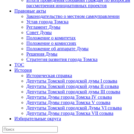
Итоги проведения собраний граждан по вопросам
рассмотрения инициативных проектов
Правовые акты
Законодательство о местном самоуправлении
Устав города Томска
Регламент Думы
Совет Думы
Положение о комитетах
Положение о комиссиях
Положение об аппарате Думы
Решения Думы
Стратегия развития города Томска
ТОС
История
Историческая справка
Депутаты Томской городской думы I созыва
Депутаты Томской городской думы II созыва
Депутаты Томской городской думы III созыва
Депутаты Думы города Томска IV созыва
Депутаты Думы города Томска V созыва
Депутаты Томской городской Думы VI созыва
Депутаты Думы города Томска VII созыва
Избирательные округа