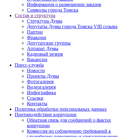
Информация о размещении заказов
Символы города Томска
Состав и структура
Структура Думы
Депутаты Думы города Томска VIII созыва
Партии
Фракции
Депутатские группы
Аппарат Думы
Кадровый резерв
Вакансии
Пресс-служба
Новости
Проекты Думы
Фотогалерея
Видеогалерея
Инфографика
Ссылки
Контакты
Политика обработки персональных данных
Прoтивoдeйствие кoрpупции
Обратная связь для сообщений о фактах
коррупции
Комиссия по соблюдению требований к
служебному поведению и урегулированию