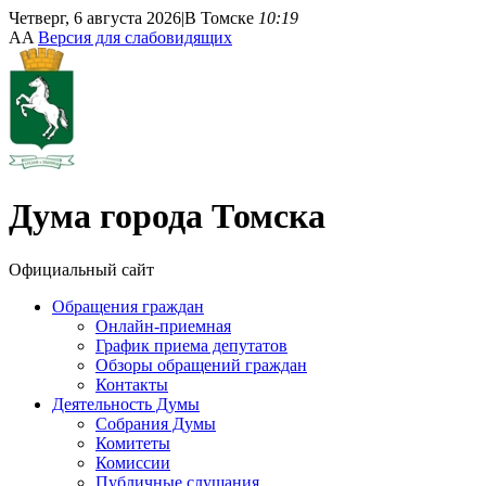
Четверг, 6 августа 2026
|
В Томске
10:19
A
A
Версия для слабовидящих
Дума
города Томска
Официальный сайт
Обращения граждан
Онлайн-приемная
График приема депутатов
Обзоры обращений граждан
Контакты
Деятельность Думы
Собрания Думы
Комитеты
Комиссии
Публичные слушания