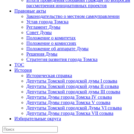
Итоги проведения собраний граждан по вопросам
рассмотрения инициативных проектов
Правовые акты
Законодательство о местном самоуправлении
Устав города Томска
Регламент Думы
Совет Думы
Положение о комитетах
Положение о комиссиях
Положение об аппарате Думы
Решения Думы
Стратегия развития города Томска
ТОС
История
Историческая справка
Депутаты Томской городской думы I созыва
Депутаты Томской городской думы II созыва
Депутаты Томской городской думы III созыва
Депутаты Думы города Томска IV созыва
Депутаты Думы города Томска V созыва
Депутаты Томской городской Думы VI созыва
Депутаты Думы города Томска VII созыва
Избирательные округа