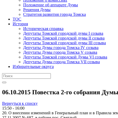
Положение о комиссиях
Положение об аппарате Думы
Решения Думы
Стратегия развития города Томска
ТОС
История
Историческая справка
Депутаты Томской городской думы I созыва
Депутаты Томской городской думы II созыва
Депутаты Томской городской думы III созыва
Депутаты Думы города Томска IV созыва
Депутаты Думы города Томска V созыва
Депутаты Томской городской Думы VI созыва
Депутаты Думы города Томска VII созыва
Избирательные округа
06.10.2015 Повестка 2-го собрания Дум
Вернуться к списку
15:50 - 16:00
20. О внесении изменений в Генеральный план и в Правила з
27.11.2007 № 687, в районе пос. Светлый.