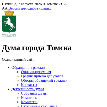
Пятница, 7 августа 2026
|
В Томске
11:27
A
A
Версия для слабовидящих
Дума
города Томска
Официальный сайт
Обращения граждан
Онлайн-приемная
График приема депутатов
Обзоры обращений граждан
Контакты
Деятельность Думы
Собрания Думы
Комитеты
Комиссии
Публичные слушания