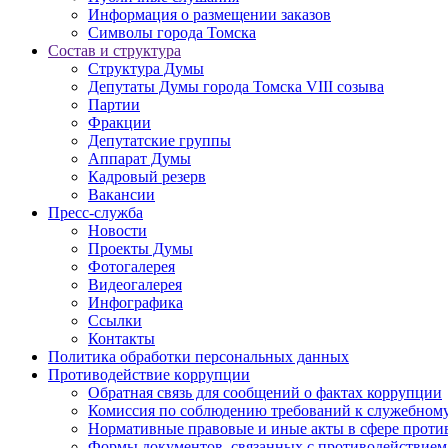
Информация о размещении заказов
Символы города Томска
Состав и структура
Структура Думы
Депутаты Думы города Томска VIII созыва
Партии
Фракции
Депутатские группы
Аппарат Думы
Кадровый резерв
Вакансии
Пресс-служба
Новости
Проекты Думы
Фотогалерея
Видеогалерея
Инфографика
Ссылки
Контакты
Политика обработки персональных данных
Прoтивoдeйствие кoрpупции
Обратная связь для сообщений о фактах коррупции
Комиссия по соблюдению требований к служебному
Нормативные правовые и иные акты в сфере проти
Формы документов, связанных с противодействием