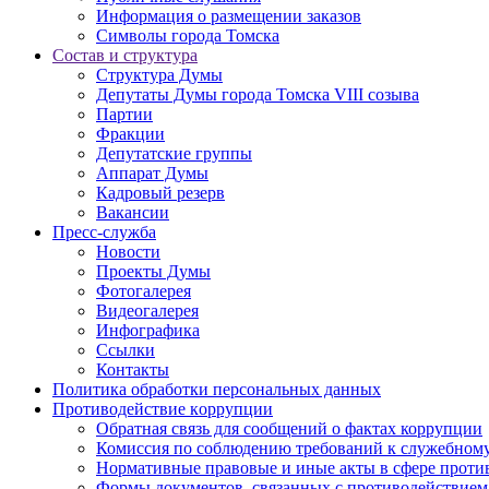
Информация о размещении заказов
Символы города Томска
Состав и структура
Структура Думы
Депутаты Думы города Томска VIII созыва
Партии
Фракции
Депутатские группы
Аппарат Думы
Кадровый резерв
Вакансии
Пресс-служба
Новости
Проекты Думы
Фотогалерея
Видеогалерея
Инфографика
Ссылки
Контакты
Политика обработки персональных данных
Прoтивoдeйствие кoрpупции
Обратная связь для сообщений о фактах коррупции
Комиссия по соблюдению требований к служебному
Нормативные правовые и иные акты в сфере проти
Формы документов, связанных с противодействием