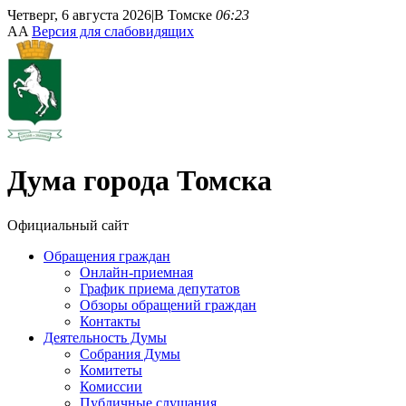
Четверг, 6 августа 2026
|
В Томске
06:23
A
A
Версия для слабовидящих
Дума
города Томска
Официальный сайт
Обращения граждан
Онлайн-приемная
График приема депутатов
Обзоры обращений граждан
Контакты
Деятельность Думы
Собрания Думы
Комитеты
Комиссии
Публичные слушания