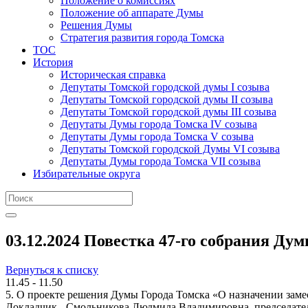
Положение о комиссиях
Положение об аппарате Думы
Решения Думы
Стратегия развития города Томска
ТОС
История
Историческая справка
Депутаты Томской городской думы I созыва
Депутаты Томской городской думы II созыва
Депутаты Томской городской думы III созыва
Депутаты Думы города Томска IV созыва
Депутаты Думы города Томска V созыва
Депутаты Томской городской Думы VI созыва
Депутаты Думы города Томска VII созыва
Избирательные округа
03.12.2024 Повестка 47-го собрания Дум
Вернуться к списку
11.45 - 11.50
5. О проекте решения Думы Города Томска «О назначении заме
Докладчик - Смольникова Людмила Владимировна, председате