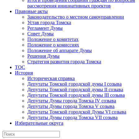
Итоги проведения собраний граждан по вопросам
рассмотрения инициативных проектов
Правовые акты
Законодательство о местном самоуправлении
Устав города Томска
Регламент Думы
Совет Думы
Положение о комитетах
Положение о комиссиях
Положение об аппарате Думы
Решения Думы
Стратегия развития города Томска
ТОС
История
Историческая справка
Депутаты Томской городской думы I созыва
Депутаты Томской городской думы II созыва
Депутаты Томской городской думы III созыва
Депутаты Думы города Томска IV созыва
Депутаты Думы города Томска V созыва
Депутаты Томской городской Думы VI созыва
Депутаты Думы города Томска VII созыва
Избирательные округа