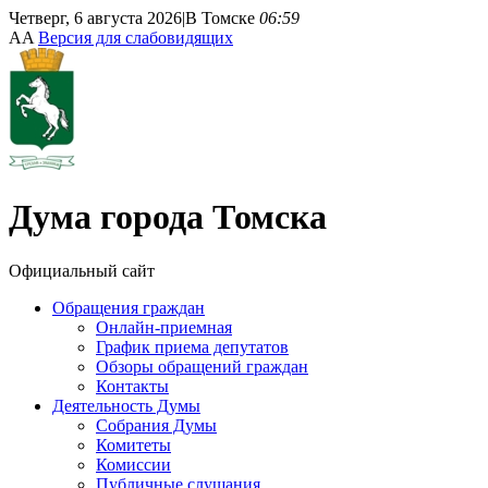
Четверг, 6 августа 2026
|
В Томске
06:59
A
A
Версия для слабовидящих
Дума
города Томска
Официальный сайт
Обращения граждан
Онлайн-приемная
График приема депутатов
Обзоры обращений граждан
Контакты
Деятельность Думы
Собрания Думы
Комитеты
Комиссии
Публичные слушания