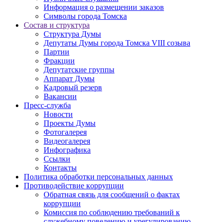
Информация о размещении заказов
Символы города Томска
Состав и структура
Структура Думы
Депутаты Думы города Томска VIII созыва
Партии
Фракции
Депутатские группы
Аппарат Думы
Кадровый резерв
Вакансии
Пресс-служба
Новости
Проекты Думы
Фотогалерея
Видеогалерея
Инфографика
Ссылки
Контакты
Политика обработки персональных данных
Прoтивoдeйствие кoрpупции
Обратная связь для сообщений о фактах
коррупции
Комиссия по соблюдению требований к
служебному поведению и урегулированию