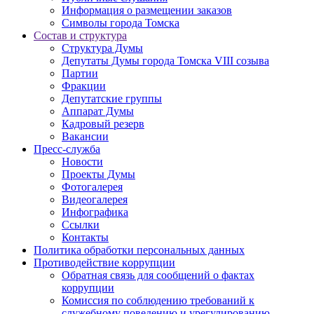
Информация о размещении заказов
Символы города Томска
Состав и структура
Структура Думы
Депутаты Думы города Томска VIII созыва
Партии
Фракции
Депутатские группы
Аппарат Думы
Кадровый резерв
Вакансии
Пресс-служба
Новости
Проекты Думы
Фотогалерея
Видеогалерея
Инфографика
Ссылки
Контакты
Политика обработки персональных данных
Прoтивoдeйствие кoрpупции
Обратная связь для сообщений о фактах
коррупции
Комиссия по соблюдению требований к
служебному поведению и урегулированию