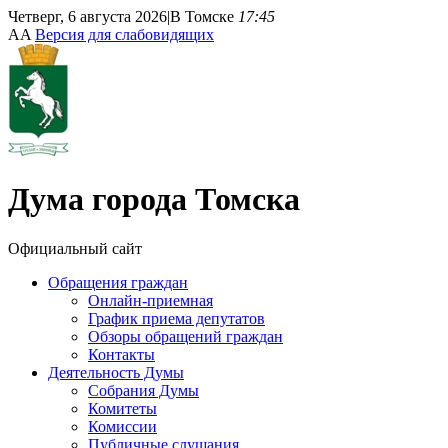
Четверг, 6 августа 2026
|
В Томске
17:45
A
A
Версия для слабовидящих
Дума
города Томска
Официальный сайт
Обращения граждан
Онлайн-приемная
График приема депутатов
Обзоры обращений граждан
Контакты
Деятельность Думы
Собрания Думы
Комитеты
Комиссии
Публичные слушания