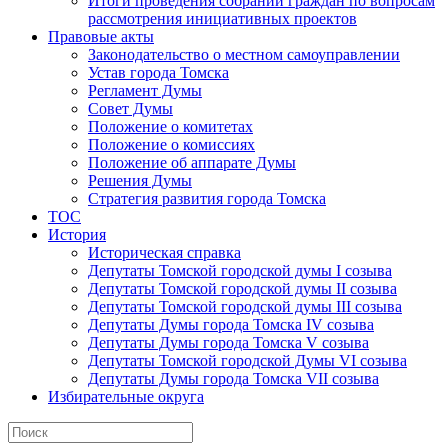
Итоги проведения собраний граждан по вопросам
рассмотрения инициативных проектов
Правовые акты
Законодательство о местном самоуправлении
Устав города Томска
Регламент Думы
Совет Думы
Положение о комитетах
Положение о комиссиях
Положение об аппарате Думы
Решения Думы
Стратегия развития города Томска
ТОС
История
Историческая справка
Депутаты Томской городской думы I созыва
Депутаты Томской городской думы II созыва
Депутаты Томской городской думы III созыва
Депутаты Думы города Томска IV созыва
Депутаты Думы города Томска V созыва
Депутаты Томской городской Думы VI созыва
Депутаты Думы города Томска VII созыва
Избирательные округа