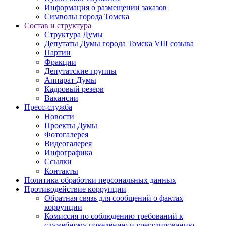
Информация о размещении заказов
Символы города Томска
Состав и структура
Структура Думы
Депутаты Думы города Томска VIII созыва
Партии
Фракции
Депутатские группы
Аппарат Думы
Кадровый резерв
Вакансии
Пресс-служба
Новости
Проекты Думы
Фотогалерея
Видеогалерея
Инфографика
Ссылки
Контакты
Политика обработки персональных данных
Прoтивoдeйствие кoрpупции
Обратная связь для сообщений о фактах
коррупции
Комиссия по соблюдению требований к
служебному поведению и урегулированию