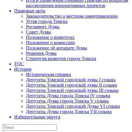
Итоги проведения собраний граждан по вопросам
рассмотрения инициативных проектов
Правовые акты
Законодательство о местном самоуправлении
Устав города Томска
Регламент Думы
Совет Думы
Положение о комитетах
Положение о комиссиях
Положение об аппарате Думы
Решения Думы
Стратегия развития города Томска
ТОС
История
Историческая справка
Депутаты Томской городской думы I созыва
Депутаты Томской городской думы II созыва
Депутаты Томской городской думы III созыва
Депутаты Думы города Томска IV созыва
Депутаты Думы города Томска V созыва
Депутаты Томской городской Думы VI созыва
Депутаты Думы города Томска VII созыва
Избирательные округа