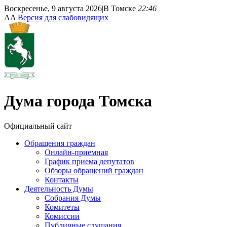
Воскресенье, 9 августа 2026
|
В Томске
22:46
A
A
Версия для слабовидящих
Дума
города Томска
Официальный сайт
Обращения граждан
Онлайн-приемная
График приема депутатов
Обзоры обращений граждан
Контакты
Деятельность Думы
Собрания Думы
Комитеты
Комиссии
Публичные слушания