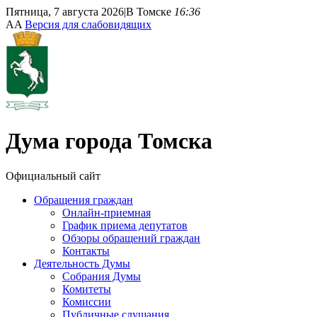
Пятница, 7 августа 2026
|
В Томске
16:36
A
A
Версия для слабовидящих
Дума
города Томска
Официальный сайт
Обращения граждан
Онлайн-приемная
График приема депутатов
Обзоры обращений граждан
Контакты
Деятельность Думы
Собрания Думы
Комитеты
Комиссии
Публичные слушания