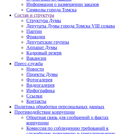
Информация о размещении заказов
Символы города Томска
Состав и структура
Структура Думы
Депутаты Думы города Томска VIII созыва
Партии
Фракции
Депутатские группы
Аппарат Думы
Кадровый резерв
Вакансии
Пресс-служба
Новости
Проекты Думы
Фотогалерея
Видеогалерея
Инфографика
Ссылки
Контакты
Политика обработки персональных данных
Прoтивoдeйствие кoрpупции
Обратная связь для сообщений о фактах
коррупции
Комиссия по соблюдению требований к
служебному поведению и урегулированию