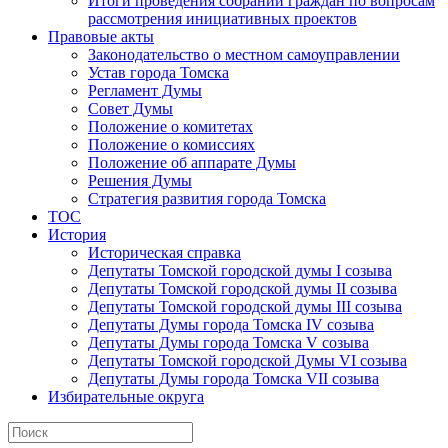
Итоги проведения собраний граждан по вопросам
рассмотрения инициативных проектов
Правовые акты
Законодательство о местном самоуправлении
Устав города Томска
Регламент Думы
Совет Думы
Положение о комитетах
Положение о комиссиях
Положение об аппарате Думы
Решения Думы
Стратегия развития города Томска
ТОС
История
Историческая справка
Депутаты Томской городской думы I созыва
Депутаты Томской городской думы II созыва
Депутаты Томской городской думы III созыва
Депутаты Думы города Томска IV созыва
Депутаты Думы города Томска V созыва
Депутаты Томской городской Думы VI созыва
Депутаты Думы города Томска VII созыва
Избирательные округа