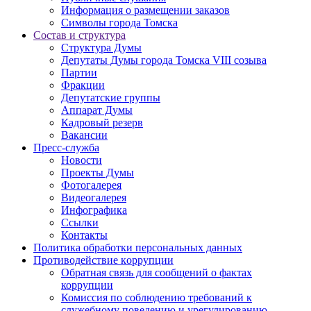
Информация о размещении заказов
Символы города Томска
Состав и структура
Структура Думы
Депутаты Думы города Томска VIII созыва
Партии
Фракции
Депутатские группы
Аппарат Думы
Кадровый резерв
Вакансии
Пресс-служба
Новости
Проекты Думы
Фотогалерея
Видеогалерея
Инфографика
Ссылки
Контакты
Политика обработки персональных данных
Прoтивoдeйствие кoрpупции
Обратная связь для сообщений о фактах
коррупции
Комиссия по соблюдению требований к
служебному поведению и урегулированию