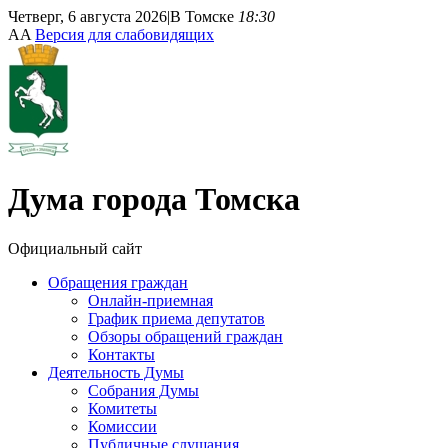
Четверг, 6 августа 2026
|
В Томске
18:30
A
A
Версия для слабовидящих
Дума
города Томска
Официальный сайт
Обращения граждан
Онлайн-приемная
График приема депутатов
Обзоры обращений граждан
Контакты
Деятельность Думы
Собрания Думы
Комитеты
Комиссии
Публичные слушания