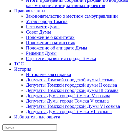
Итоги проведения собраний граждан по вопросам
рассмотрения инициативных проектов
Правовые акты
Законодательство о местном самоуправлении
Устав города Томска
Регламент Думы
Совет Думы
Положение о комитетах
Положение о комиссиях
Положение об аппарате Думы
Решения Думы
Стратегия развития города Томска
ТОС
История
Историческая справка
Депутаты Томской городской думы I созыва
Депутаты Томской городской думы II созыва
Депутаты Томской городской думы III созыва
Депутаты Думы города Томска IV созыва
Депутаты Думы города Томска V созыва
Депутаты Томской городской Думы VI созыва
Депутаты Думы города Томска VII созыва
Избирательные округа