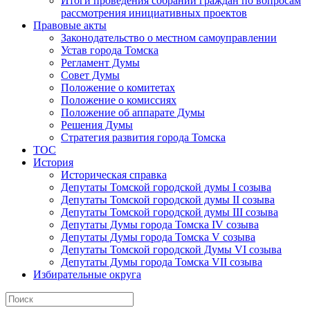
Итоги проведения собраний граждан по вопросам
рассмотрения инициативных проектов
Правовые акты
Законодательство о местном самоуправлении
Устав города Томска
Регламент Думы
Совет Думы
Положение о комитетах
Положение о комиссиях
Положение об аппарате Думы
Решения Думы
Стратегия развития города Томска
ТОС
История
Историческая справка
Депутаты Томской городской думы I созыва
Депутаты Томской городской думы II созыва
Депутаты Томской городской думы III созыва
Депутаты Думы города Томска IV созыва
Депутаты Думы города Томска V созыва
Депутаты Томской городской Думы VI созыва
Депутаты Думы города Томска VII созыва
Избирательные округа