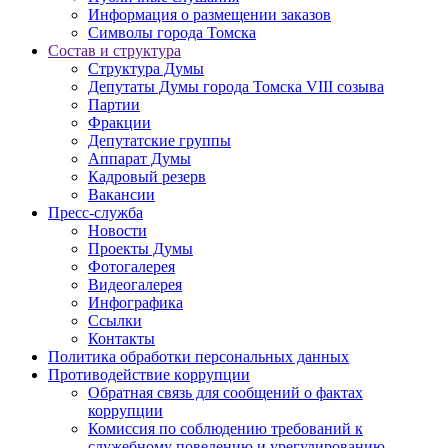
Информация о размещении заказов
Символы города Томска
Состав и структура
Структура Думы
Депутаты Думы города Томска VIII созыва
Партии
Фракции
Депутатские группы
Аппарат Думы
Кадровый резерв
Вакансии
Пресс-служба
Новости
Проекты Думы
Фотогалерея
Видеогалерея
Инфографика
Ссылки
Контакты
Политика обработки персональных данных
Прoтивoдeйствие кoрpупции
Обратная связь для сообщений о фактах
коррупции
Комиссия по соблюдению требований к
служебному поведению и урегулированию