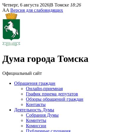
Четверг, 6 августа 2026
|
В Томске
18:26
A
A
Версия для слабовидящих
Дума
города Томска
Официальный сайт
Обращения граждан
Онлайн-приемная
График приема депутатов
Обзоры обращений граждан
Контакты
Деятельность Думы
Собрания Думы
Комитеты
Комиссии
Публичные слушания