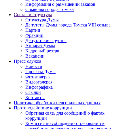
Информация о размещении заказов
Символы города Томска
Состав и структура
Структура Думы
Депутаты Думы города Томска VIII созыва
Партии
Фракции
Депутатские группы
Аппарат Думы
Кадровый резерв
Вакансии
Пресс-служба
Новости
Проекты Думы
Фотогалерея
Видеогалерея
Инфографика
Ссылки
Контакты
Политика обработки персональных данных
Прoтивoдeйствие кoрpупции
Обратная связь для сообщений о фактах
коррупции
Комиссия по соблюдению требований к
служебному поведению и урегулированию