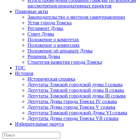
Итоги проведения собраний граждан по вопросам
рассмотрения инициативных проектов
Правовые акты
Законодательство о местном самоуправлении
Устав города Томска
Регламент Думы
Совет Думы
Положение о комитетах
Положение о комиссиях
Положение об аппарате Думы
Решения Думы
Стратегия развития города Томска
ТОС
История
Историческая справка
Депутаты Томской городской думы I созыва
Депутаты Томской городской думы II созыва
Депутаты Томской городской думы III созыва
Депутаты Думы города Томска IV созыва
Депутаты Думы города Томска V созыва
Депутаты Томской городской Думы VI созыва
Депутаты Думы города Томска VII созыва
Избирательные округа