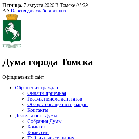
Пятница, 7 августа 2026
|
В Томске
01:29
A
A
Версия для слабовидящих
Дума
города Томска
Официальный сайт
Обращения граждан
Онлайн-приемная
График приема депутатов
Обзоры обращений граждан
Контакты
Деятельность Думы
Собрания Думы
Комитеты
Комиссии
Публичные слушания