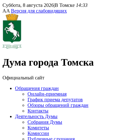
Суббота, 8 августа 2026
|
В Томске
14:33
A
A
Версия для слабовидящих
Дума
города Томска
Официальный сайт
Обращения граждан
Онлайн-приемная
График приема депутатов
Обзоры обращений граждан
Контакты
Деятельность Думы
Собрания Думы
Комитеты
Комиссии
Публичные слушания