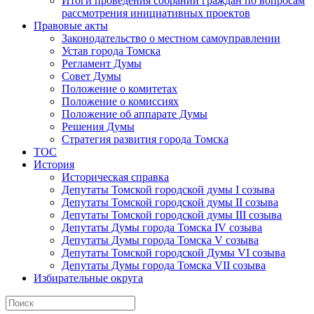
Итоги проведения собраний граждан по вопросам
рассмотрения инициативных проектов
Правовые акты
Законодательство о местном самоуправлении
Устав города Томска
Регламент Думы
Совет Думы
Положение о комитетах
Положение о комиссиях
Положение об аппарате Думы
Решения Думы
Стратегия развития города Томска
ТОС
История
Историческая справка
Депутаты Томской городской думы I созыва
Депутаты Томской городской думы II созыва
Депутаты Томской городской думы III созыва
Депутаты Думы города Томска IV созыва
Депутаты Думы города Томска V созыва
Депутаты Томской городской Думы VI созыва
Депутаты Думы города Томска VII созыва
Избирательные округа