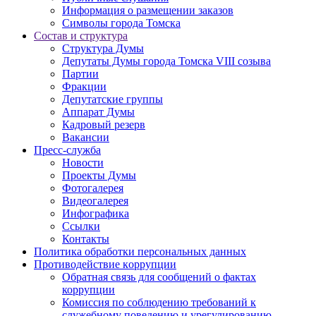
Информация о размещении заказов
Символы города Томска
Состав и структура
Структура Думы
Депутаты Думы города Томска VIII созыва
Партии
Фракции
Депутатские группы
Аппарат Думы
Кадровый резерв
Вакансии
Пресс-служба
Новости
Проекты Думы
Фотогалерея
Видеогалерея
Инфографика
Ссылки
Контакты
Политика обработки персональных данных
Прoтивoдeйствие кoрpупции
Обратная связь для сообщений о фактах
коррупции
Комиссия по соблюдению требований к
служебному поведению и урегулированию