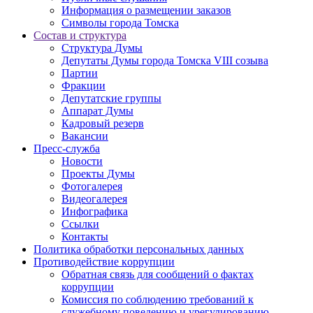
Информация о размещении заказов
Символы города Томска
Состав и структура
Структура Думы
Депутаты Думы города Томска VIII созыва
Партии
Фракции
Депутатские группы
Аппарат Думы
Кадровый резерв
Вакансии
Пресс-служба
Новости
Проекты Думы
Фотогалерея
Видеогалерея
Инфографика
Ссылки
Контакты
Политика обработки персональных данных
Прoтивoдeйствие кoрpупции
Обратная связь для сообщений о фактах
коррупции
Комиссия по соблюдению требований к
служебному поведению и урегулированию