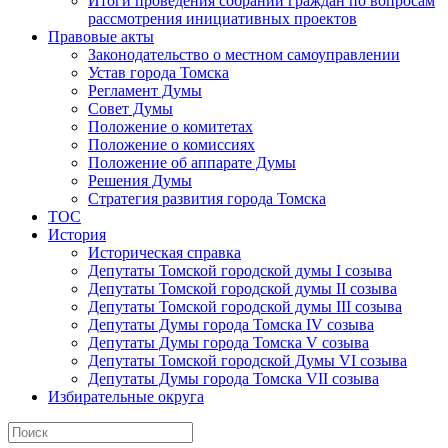
Итоги проведения собраний граждан по вопросам
рассмотрения инициативных проектов
Правовые акты
Законодательство о местном самоуправлении
Устав города Томска
Регламент Думы
Совет Думы
Положение о комитетах
Положение о комиссиях
Положение об аппарате Думы
Решения Думы
Стратегия развития города Томска
ТОС
История
Историческая справка
Депутаты Томской городской думы I созыва
Депутаты Томской городской думы II созыва
Депутаты Томской городской думы III созыва
Депутаты Думы города Томска IV созыва
Депутаты Думы города Томска V созыва
Депутаты Томской городской Думы VI созыва
Депутаты Думы города Томска VII созыва
Избирательные округа