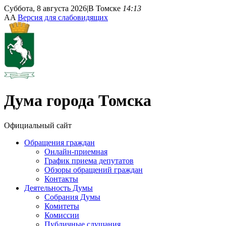
Суббота, 8 августа 2026
|
В Томске
14:13
A
A
Версия для слабовидящих
Дума
города Томска
Официальный сайт
Обращения граждан
Онлайн-приемная
График приема депутатов
Обзоры обращений граждан
Контакты
Деятельность Думы
Собрания Думы
Комитеты
Комиссии
Публичные слушания