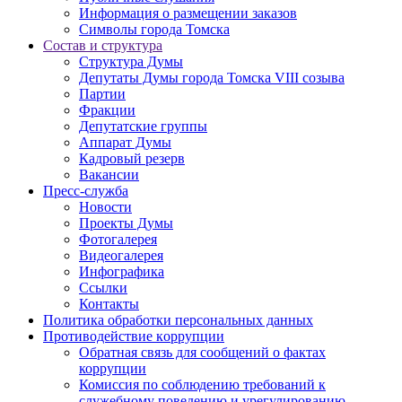
Информация о размещении заказов
Символы города Томска
Состав и структура
Структура Думы
Депутаты Думы города Томска VIII созыва
Партии
Фракции
Депутатские группы
Аппарат Думы
Кадровый резерв
Вакансии
Пресс-служба
Новости
Проекты Думы
Фотогалерея
Видеогалерея
Инфографика
Ссылки
Контакты
Политика обработки персональных данных
Прoтивoдeйствие кoрpупции
Обратная связь для сообщений о фактах
коррупции
Комиссия по соблюдению требований к
служебному поведению и урегулированию