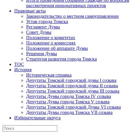
Итоги проведения собраний граждан по вопросам
рассмотрения инициативных проектов
Правовые акты
Законодательство о местном самоуправлении
Устав города Томска
Регламент Думы
Совет Думы
Положение о комитетах
Положение о комиссиях
Положение об аппарате Думы
Решения Думы
Стратегия развития города Томска
ТОС
История
Историческая справка
Депутаты Томской городской думы I созыва
Депутаты Томской городской думы II созыва
Депутаты Томской городской думы III созыва
Депутаты Думы города Томска IV созыва
Депутаты Думы города Томска V созыва
Депутаты Томской городской Думы VI созыва
Депутаты Думы города Томска VII созыва
Избирательные округа