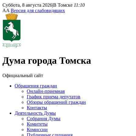
Суббота, 8 августа 2026
|
В Томске
11:10
A
A
Версия для слабовидящих
Дума
города Томска
Официальный сайт
Обращения граждан
Онлайн-приемная
График приема депутатов
Обзоры обращений граждан
Контакты
Деятельность Думы
Собрания Думы
Комитеты
Комиссии
Публичные слушания