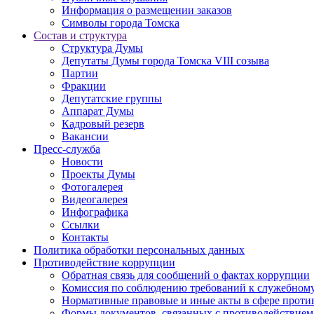
Информация о размещении заказов
Символы города Томска
Состав и структура
Структура Думы
Депутаты Думы города Томска VIII созыва
Партии
Фракции
Депутатские группы
Аппарат Думы
Кадровый резерв
Вакансии
Пресс-служба
Новости
Проекты Думы
Фотогалерея
Видеогалерея
Инфографика
Ссылки
Контакты
Политика обработки персональных данных
Прoтивoдeйствие кoрpупции
Обратная связь для сообщений о фактах коррупции
Комиссия по соблюдению требований к служебному
Нормативные правовые и иные акты в сфере проти
Формы документов, связанных с противодействием