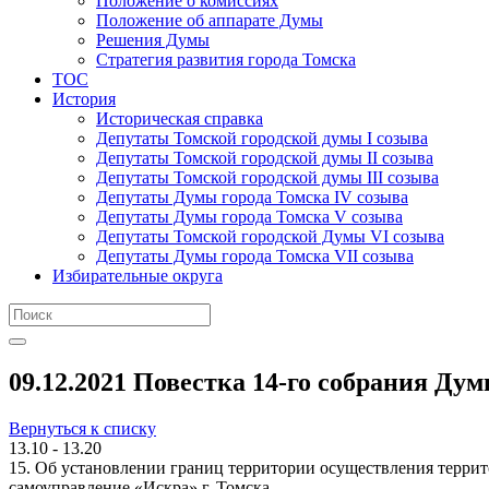
Положение о комиссиях
Положение об аппарате Думы
Решения Думы
Стратегия развития города Томска
ТОС
История
Историческая справка
Депутаты Томской городской думы I созыва
Депутаты Томской городской думы II созыва
Депутаты Томской городской думы III созыва
Депутаты Думы города Томска IV созыва
Депутаты Думы города Томска V созыва
Депутаты Томской городской Думы VI созыва
Депутаты Думы города Томска VII созыва
Избирательные округа
09.12.2021 Повестка 14-го собрания Дум
Вернуться к списку
13.10 - 13.20
15. Об установлении границ территории осуществления терри
самоуправление «Искра» г. Томска.