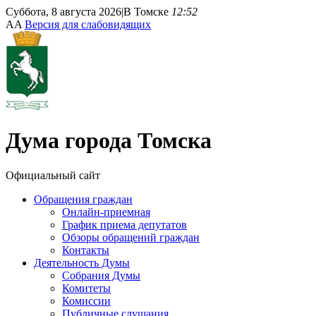
Суббота, 8 августа 2026
|
В Томске
12:52
A
A
Версия для слабовидящих
Дума
города Томска
Официальный сайт
Обращения граждан
Онлайн-приемная
График приема депутатов
Обзоры обращений граждан
Контакты
Деятельность Думы
Собрания Думы
Комитеты
Комиссии
Публичные слушания