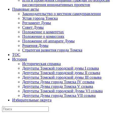
Итоги проведения собраний граждан по вопросам
рассмотрения инициативных проектов
Правовые акты
Законодательство о местном самоуправлении
Устав города Томска
Регламент Думы
Совет Думы
Положение о комитетах
Положение о комиссиях
Положение об аппарате Думы
Решения Думы
Стратегия развития города Томска
ТОС
История
Историческая справка
Депутаты Томской городской думы I созыва
Депутаты Томской городской думы II созыва
Депутаты Томской городской думы III созыва
Депутаты Думы города Томска IV созыва
Депутаты Думы города Томска V созыва
Депутаты Томской городской Думы VI созыва
Депутаты Думы города Томска VII созыва
Избирательные округа