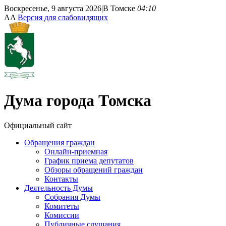
Воскресенье, 9 августа 2026
|
В Томске
04:10
A
A
Версия для слабовидящих
Дума
города Томска
Официальный сайт
Обращения граждан
Онлайн-приемная
График приема депутатов
Обзоры обращений граждан
Контакты
Деятельность Думы
Собрания Думы
Комитеты
Комиссии
Публичные слушания