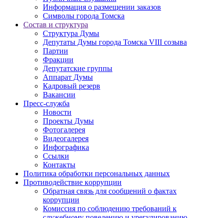
Информация о размещении заказов
Символы города Томска
Состав и структура
Структура Думы
Депутаты Думы города Томска VIII созыва
Партии
Фракции
Депутатские группы
Аппарат Думы
Кадровый резерв
Вакансии
Пресс-служба
Новости
Проекты Думы
Фотогалерея
Видеогалерея
Инфографика
Ссылки
Контакты
Политика обработки персональных данных
Прoтивoдeйствие кoрpупции
Обратная связь для сообщений о фактах
коррупции
Комиссия по соблюдению требований к
служебному поведению и урегулированию