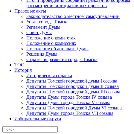
Итоги проведения собраний граждан по вопросам
рассмотрения инициативных проектов
Правовые акты
Законодательство о местном самоуправлении
Устав города Томска
Регламент Думы
Совет Думы
Положение о комитетах
Положение о комиссиях
Положение об аппарате Думы
Решения Думы
Стратегия развития города Томска
ТОС
История
Историческая справка
Депутаты Томской городской думы I созыва
Депутаты Томской городской думы II созыва
Депутаты Томской городской думы III созыва
Депутаты Думы города Томска IV созыва
Депутаты Думы города Томска V созыва
Депутаты Томской городской Думы VI созыва
Депутаты Думы города Томска VII созыва
Избирательные округа