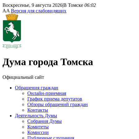
Воскресенье, 9 августа 2026
|
В Томске
06:02
A
A
Версия для слабовидящих
Дума
города Томска
Официальный сайт
Обращения граждан
Онлайн-приемная
График приема депутатов
Обзоры обращений граждан
Контакты
Деятельность Думы
Собрания Думы
Комитеты
Комиссии
Публичные слушания