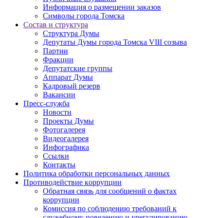
Информация о размещении заказов
Символы города Томска
Состав и структура
Структура Думы
Депутаты Думы города Томска VIII созыва
Партии
Фракции
Депутатские группы
Аппарат Думы
Кадровый резерв
Вакансии
Пресс-служба
Новости
Проекты Думы
Фотогалерея
Видеогалерея
Инфографика
Ссылки
Контакты
Политика обработки персональных данных
Прoтивoдeйствие кoрpупции
Обратная связь для сообщений о фактах
коррупции
Комиссия по соблюдению требований к
служебному поведению и урегулированию