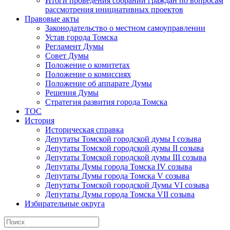
Итоги проведения собраний граждан по вопросам
рассмотрения инициативных проектов
Правовые акты
Законодательство о местном самоуправлении
Устав города Томска
Регламент Думы
Совет Думы
Положение о комитетах
Положение о комиссиях
Положение об аппарате Думы
Решения Думы
Стратегия развития города Томска
ТОС
История
Историческая справка
Депутаты Томской городской думы I созыва
Депутаты Томской городской думы II созыва
Депутаты Томской городской думы III созыва
Депутаты Думы города Томска IV созыва
Депутаты Думы города Томска V созыва
Депутаты Томской городской Думы VI созыва
Депутаты Думы города Томска VII созыва
Избирательные округа