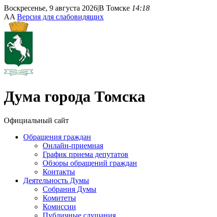
Воскресенье, 9 августа 2026
|
В Томске
14:18
A
A
Версия для слабовидящих
Дума
города Томска
Официальный сайт
Обращения граждан
Онлайн-приемная
График приема депутатов
Обзоры обращений граждан
Контакты
Деятельность Думы
Собрания Думы
Комитеты
Комиссии
Публичные слушания