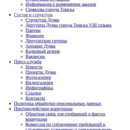
Информация о размещении заказов
Символы города Томска
Состав и структура
Структура Думы
Депутаты Думы города Томска VIII созыва
Партии
Фракции
Депутатские группы
Аппарат Думы
Кадровый резерв
Вакансии
Пресс-служба
Новости
Проекты Думы
Фотогалерея
Видеогалерея
Инфографика
Ссылки
Контакты
Политика обработки персональных данных
Прoтивoдeйствие кoрpупции
Обратная связь для сообщений о фактах
коррупции
Комиссия по соблюдению требований к
служебному поведению и урегулированию