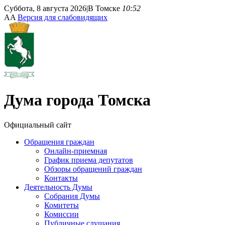
Суббота, 8 августа 2026
|
В Томске
10:52
A
A
Версия для слабовидящих
Дума
города Томска
Официальный сайт
Обращения граждан
Онлайн-приемная
График приема депутатов
Обзоры обращений граждан
Контакты
Деятельность Думы
Собрания Думы
Комитеты
Комиссии
Публичные слушания