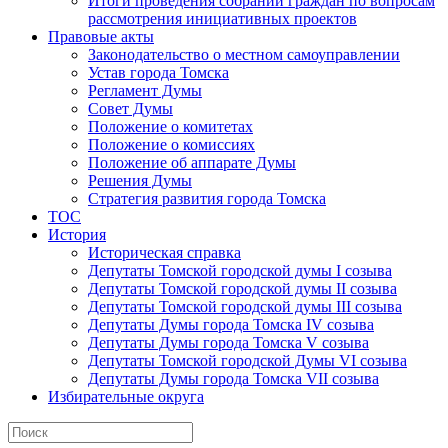
Итоги проведения собраний граждан по вопросам
рассмотрения инициативных проектов
Правовые акты
Законодательство о местном самоуправлении
Устав города Томска
Регламент Думы
Совет Думы
Положение о комитетах
Положение о комиссиях
Положение об аппарате Думы
Решения Думы
Стратегия развития города Томска
ТОС
История
Историческая справка
Депутаты Томской городской думы I созыва
Депутаты Томской городской думы II созыва
Депутаты Томской городской думы III созыва
Депутаты Думы города Томска IV созыва
Депутаты Думы города Томска V созыва
Депутаты Томской городской Думы VI созыва
Депутаты Думы города Томска VII созыва
Избирательные округа