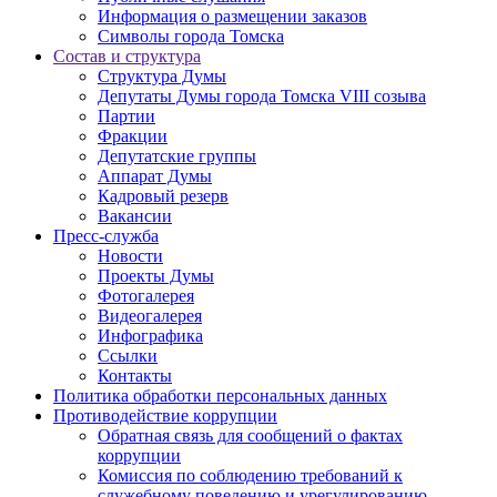
Информация о размещении заказов
Символы города Томска
Состав и структура
Структура Думы
Депутаты Думы города Томска VIII созыва
Партии
Фракции
Депутатские группы
Аппарат Думы
Кадровый резерв
Вакансии
Пресс-служба
Новости
Проекты Думы
Фотогалерея
Видеогалерея
Инфографика
Ссылки
Контакты
Политика обработки персональных данных
Прoтивoдeйствие кoрpупции
Обратная связь для сообщений о фактах
коррупции
Комиссия по соблюдению требований к
служебному поведению и урегулированию