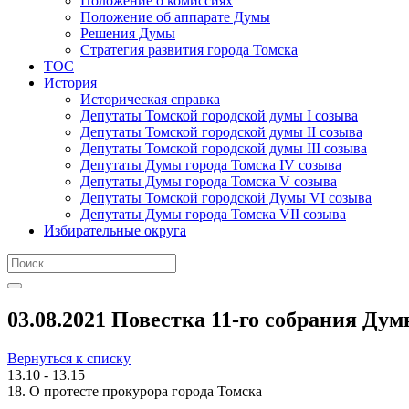
Положение о комиссиях
Положение об аппарате Думы
Решения Думы
Стратегия развития города Томска
ТОС
История
Историческая справка
Депутаты Томской городской думы I созыва
Депутаты Томской городской думы II созыва
Депутаты Томской городской думы III созыва
Депутаты Думы города Томска IV созыва
Депутаты Думы города Томска V созыва
Депутаты Томской городской Думы VI созыва
Депутаты Думы города Томска VII созыва
Избирательные округа
03.08.2021 Повестка 11-го собрания Дум
Вернуться к списку
13.10 - 13.15
18. О протесте прокурора города Томска