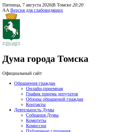
Пятница, 7 августа 2026
|
В Томске
20:20
A
A
Версия для слабовидящих
Дума
города Томска
Официальный сайт
Обращения граждан
Онлайн-приемная
График приема депутатов
Обзоры обращений граждан
Контакты
Деятельность Думы
Собрания Думы
Комитеты
Комиссии
Публичные слушания