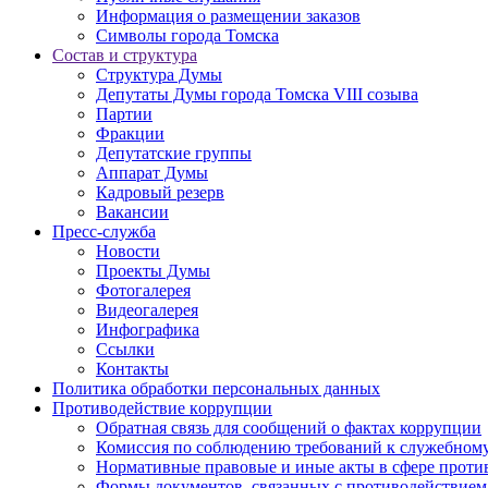
Информация о размещении заказов
Символы города Томска
Состав и структура
Структура Думы
Депутаты Думы города Томска VIII созыва
Партии
Фракции
Депутатские группы
Аппарат Думы
Кадровый резерв
Вакансии
Пресс-служба
Новости
Проекты Думы
Фотогалерея
Видеогалерея
Инфографика
Ссылки
Контакты
Политика обработки персональных данных
Прoтивoдeйствие кoрpупции
Обратная связь для сообщений о фактах коррупции
Комиссия по соблюдению требований к служебному
Нормативные правовые и иные акты в сфере проти
Формы документов, связанных с противодействием