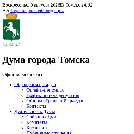
Воскресенье, 9 августа 2026
|
В Томске
14:02
A
A
Версия для слабовидящих
Дума
города Томска
Официальный сайт
Обращения граждан
Онлайн-приемная
График приема депутатов
Обзоры обращений граждан
Контакты
Деятельность Думы
Собрания Думы
Комитеты
Комиссии
Публичные слушания