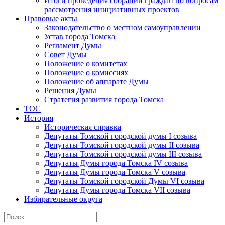
Итоги проведения собраний граждан по вопросам
рассмотрения инициативных проектов
Правовые акты
Законодательство о местном самоуправлении
Устав города Томска
Регламент Думы
Совет Думы
Положение о комитетах
Положение о комиссиях
Положение об аппарате Думы
Решения Думы
Стратегия развития города Томска
ТОС
История
Историческая справка
Депутаты Томской городской думы I созыва
Депутаты Томской городской думы II созыва
Депутаты Томской городской думы III созыва
Депутаты Думы города Томска IV созыва
Депутаты Думы города Томска V созыва
Депутаты Томской городской Думы VI созыва
Депутаты Думы города Томска VII созыва
Избирательные округа