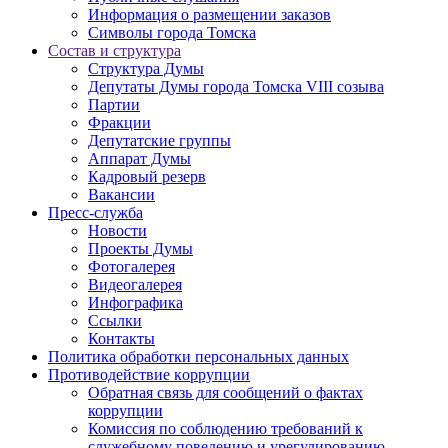
Информация о размещении заказов
Символы города Томска
Состав и структура
Структура Думы
Депутаты Думы города Томска VIII созыва
Партии
Фракции
Депутатские группы
Аппарат Думы
Кадровый резерв
Вакансии
Пресс-служба
Новости
Проекты Думы
Фотогалерея
Видеогалерея
Инфографика
Ссылки
Контакты
Политика обработки персональных данных
Прoтивoдeйствие кoрpупции
Обратная связь для сообщений о фактах
коррупции
Комиссия по соблюдению требований к
служебному поведению и урегулированию