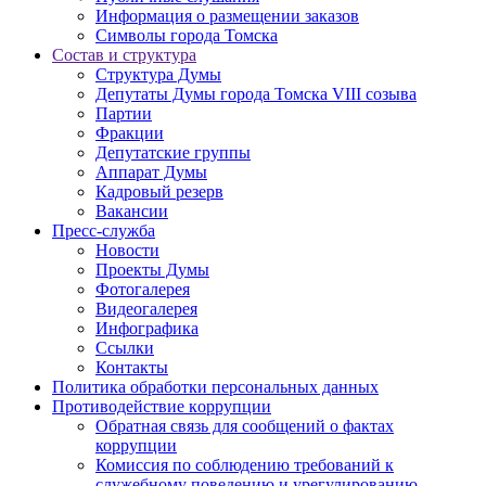
Информация о размещении заказов
Символы города Томска
Состав и структура
Структура Думы
Депутаты Думы города Томска VIII созыва
Партии
Фракции
Депутатские группы
Аппарат Думы
Кадровый резерв
Вакансии
Пресс-служба
Новости
Проекты Думы
Фотогалерея
Видеогалерея
Инфографика
Ссылки
Контакты
Политика обработки персональных данных
Прoтивoдeйствие кoрpупции
Обратная связь для сообщений о фактах
коррупции
Комиссия по соблюдению требований к
служебному поведению и урегулированию