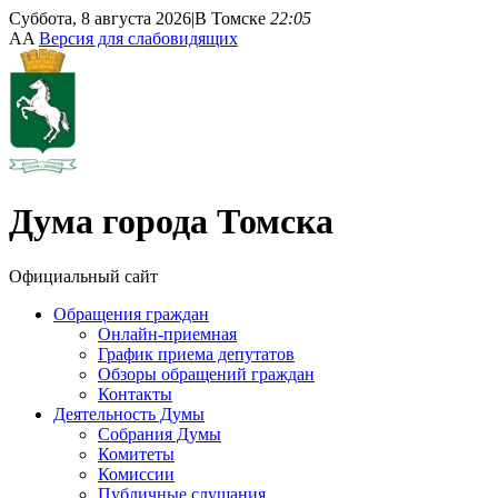
Суббота, 8 августа 2026
|
В Томске
22:05
A
A
Версия для слабовидящих
Дума
города Томска
Официальный сайт
Обращения граждан
Онлайн-приемная
График приема депутатов
Обзоры обращений граждан
Контакты
Деятельность Думы
Собрания Думы
Комитеты
Комиссии
Публичные слушания