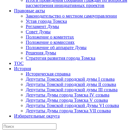
Итоги проведения собраний граждан по вопросам
рассмотрения инициативных проектов
Правовые акты
Законодательство о местном самоуправлении
Устав города Томска
Регламент Думы
Совет Думы
Положение о комитетах
Положение о комиссиях
Положение об аппарате Думы
Решения Думы
Стратегия развития города Томска
ТОС
История
Историческая справка
Депутаты Томской городской думы I созыва
Депутаты Томской городской думы II созыва
Депутаты Томской городской думы III созыва
Депутаты Думы города Томска IV созыва
Депутаты Думы города Томска V созыва
Депутаты Томской городской Думы VI созыва
Депутаты Думы города Томска VII созыва
Избирательные округа