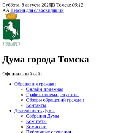
Суббота, 8 августа 2026
|
В Томске
06:12
A
A
Версия для слабовидящих
Дума
города Томска
Официальный сайт
Обращения граждан
Онлайн-приемная
График приема депутатов
Обзоры обращений граждан
Контакты
Деятельность Думы
Собрания Думы
Комитеты
Комиссии
Публичные слушания