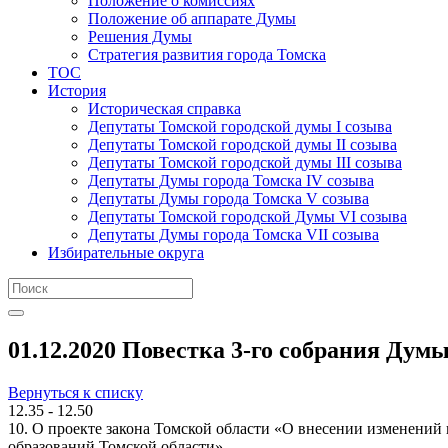
Положение о комиссиях
Положение об аппарате Думы
Решения Думы
Стратегия развития города Томска
ТОС
История
Историческая справка
Депутаты Томской городской думы I созыва
Депутаты Томской городской думы II созыва
Депутаты Томской городской думы III созыва
Депутаты Думы города Томска IV созыва
Депутаты Думы города Томска V созыва
Депутаты Томской городской Думы VI созыва
Депутаты Думы города Томска VII созыва
Избирательные округа
01.12.2020 Повестка 3-го собрания Думы
Вернуться к списку
12.35 - 12.50
10. О проекте закона Томской области «О внесении изменений
образований Томской области».