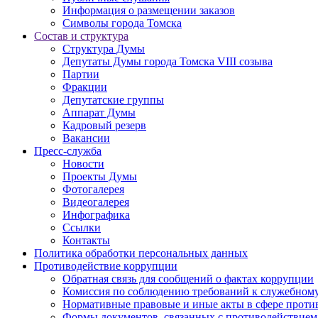
Информация о размещении заказов
Символы города Томска
Состав и структура
Структура Думы
Депутаты Думы города Томска VIII созыва
Партии
Фракции
Депутатские группы
Аппарат Думы
Кадровый резерв
Вакансии
Пресс-служба
Новости
Проекты Думы
Фотогалерея
Видеогалерея
Инфографика
Ссылки
Контакты
Политика обработки персональных данных
Прoтивoдeйствие кoрpупции
Обратная связь для сообщений о фактах коррупции
Комиссия по соблюдению требований к служебному
Нормативные правовые и иные акты в сфере проти
Формы документов, связанных с противодействием