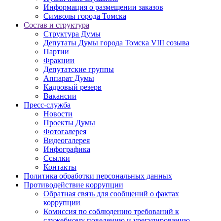
Информация о размещении заказов
Символы города Томска
Состав и структура
Структура Думы
Депутаты Думы города Томска VIII созыва
Партии
Фракции
Депутатские группы
Аппарат Думы
Кадровый резерв
Вакансии
Пресс-служба
Новости
Проекты Думы
Фотогалерея
Видеогалерея
Инфографика
Ссылки
Контакты
Политика обработки персональных данных
Прoтивoдeйствие кoрpупции
Обратная связь для сообщений о фактах
коррупции
Комиссия по соблюдению требований к
служебному поведению и урегулированию