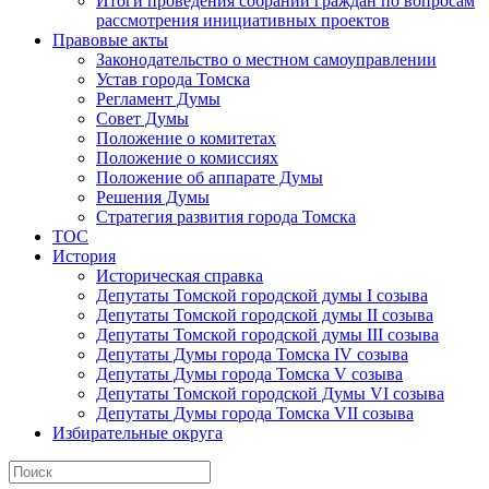
Итоги проведения собраний граждан по вопросам
рассмотрения инициативных проектов
Правовые акты
Законодательство о местном самоуправлении
Устав города Томска
Регламент Думы
Совет Думы
Положение о комитетах
Положение о комиссиях
Положение об аппарате Думы
Решения Думы
Стратегия развития города Томска
ТОС
История
Историческая справка
Депутаты Томской городской думы I созыва
Депутаты Томской городской думы II созыва
Депутаты Томской городской думы III созыва
Депутаты Думы города Томска IV созыва
Депутаты Думы города Томска V созыва
Депутаты Томской городской Думы VI созыва
Депутаты Думы города Томска VII созыва
Избирательные округа