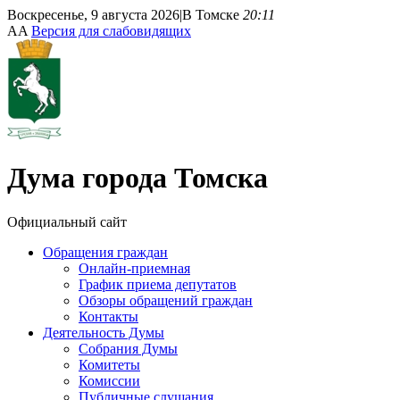
Воскресенье, 9 августа 2026
|
В Томске
20:11
A
A
Версия для слабовидящих
Дума
города Томска
Официальный сайт
Обращения граждан
Онлайн-приемная
График приема депутатов
Обзоры обращений граждан
Контакты
Деятельность Думы
Собрания Думы
Комитеты
Комиссии
Публичные слушания