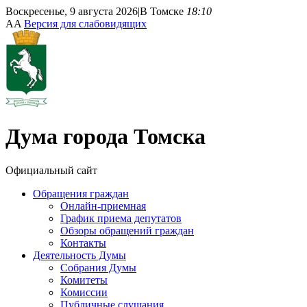
Воскресенье, 9 августа 2026
|
В Томске
18:10
A
A
Версия для слабовидящих
Дума
города Томска
Официальный сайт
Обращения граждан
Онлайн-приемная
График приема депутатов
Обзоры обращений граждан
Контакты
Деятельность Думы
Собрания Думы
Комитеты
Комиссии
Публичные слушания