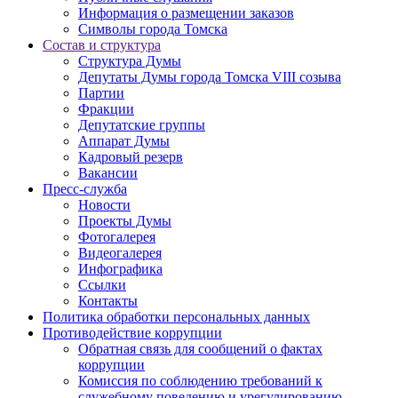
Информация о размещении заказов
Символы города Томска
Состав и структура
Структура Думы
Депутаты Думы города Томска VIII созыва
Партии
Фракции
Депутатские группы
Аппарат Думы
Кадровый резерв
Вакансии
Пресс-служба
Новости
Проекты Думы
Фотогалерея
Видеогалерея
Инфографика
Ссылки
Контакты
Политика обработки персональных данных
Прoтивoдeйствие кoрpупции
Обратная связь для сообщений о фактах
коррупции
Комиссия по соблюдению требований к
служебному поведению и урегулированию