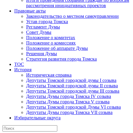
Итоги проведения собраний граждан по вопросам
рассмотрения инициативных проектов
Правовые акты
Законодательство о местном самоуправлении
Устав города Томска
Регламент Думы
Совет Думы
Положение о комитетах
Положение о комиссиях
Положение об аппарате Думы
Решения Думы
Стратегия развития города Томска
ТОС
История
Историческая справка
Депутаты Томской городской думы I созыва
Депутаты Томской городской думы II созыва
Депутаты Томской городской думы III созыва
Депутаты Думы города Томска IV созыва
Депутаты Думы города Томска V созыва
Депутаты Томской городской Думы VI созыва
Депутаты Думы города Томска VII созыва
Избирательные округа