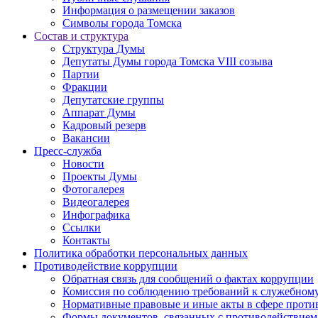
Информация о размещении заказов
Символы города Томска
Состав и структура
Структура Думы
Депутаты Думы города Томска VIII созыва
Партии
Фракции
Депутатские группы
Аппарат Думы
Кадровый резерв
Вакансии
Пресс-служба
Новости
Проекты Думы
Фотогалерея
Видеогалерея
Инфографика
Ссылки
Контакты
Политика обработки персональных данных
Прoтивoдeйствие кoрpупции
Обратная связь для сообщений о фактах коррупции
Комиссия по соблюдению требований к служебному
Нормативные правовые и иные акты в сфере проти
Формы документов, связанных с противодействием