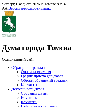
Четверг, 6 августа 2026
|
В Томске
08:14
A
A
Версия для слабовидящих
Дума
города Томска
Официальный сайт
Обращения граждан
Онлайн-приемная
График приема депутатов
Обзоры обращений граждан
Контакты
Деятельность Думы
Собрания Думы
Комитеты
Комиссии
Публичные слушания