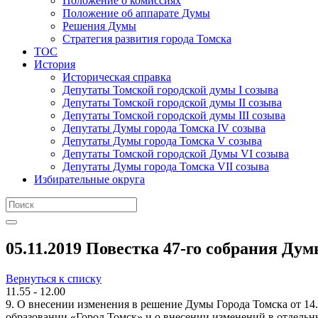
Положение о комиссиях
Положение об аппарате Думы
Решения Думы
Стратегия развития города Томска
ТОС
История
Историческая справка
Депутаты Томской городской думы I созыва
Депутаты Томской городской думы II созыва
Депутаты Томской городской думы III созыва
Депутаты Думы города Томска IV созыва
Депутаты Думы города Томска V созыва
Депутаты Томской городской Думы VI созыва
Депутаты Думы города Томска VII созыва
Избирательные округа
05.11.2019 Повестка 47-го собрания Дум
Вернуться к списку
11.55 - 12.00
9. О внесении изменения в решение Думы Города Томска от 1
образовании «Город Томск» и о внесении изменений в отдель