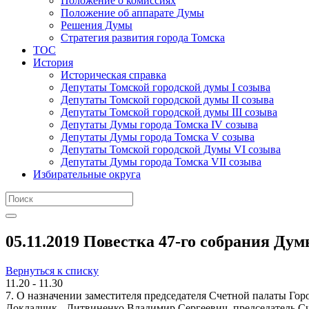
Положение о комиссиях
Положение об аппарате Думы
Решения Думы
Стратегия развития города Томска
ТОС
История
Историческая справка
Депутаты Томской городской думы I созыва
Депутаты Томской городской думы II созыва
Депутаты Томской городской думы III созыва
Депутаты Думы города Томска IV созыва
Депутаты Думы города Томска V созыва
Депутаты Томской городской Думы VI созыва
Депутаты Думы города Томска VII созыва
Избирательные округа
05.11.2019 Повестка 47-го собрания Дум
Вернуться к списку
11.20 - 11.30
7. О назначении заместителя председателя Счетной палаты Гор
Докладчик - Литвиненко Владимир Сергеевич, председатель С