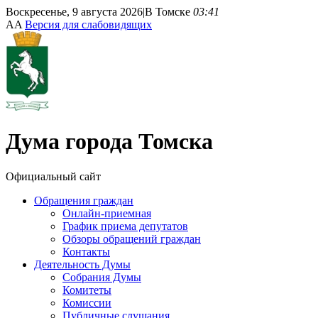
Воскресенье, 9 августа 2026
|
В Томске
03:41
A
A
Версия для слабовидящих
Дума
города Томска
Официальный сайт
Обращения граждан
Онлайн-приемная
График приема депутатов
Обзоры обращений граждан
Контакты
Деятельность Думы
Собрания Думы
Комитеты
Комиссии
Публичные слушания