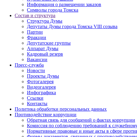
Информация о размещении заказов
Символы города Томска
Состав и структура
Структура Думы
Депутаты Думы города Томска VIII созыва
Партии
Фракции
Депутатские группы
Аппарат Думы
Кадровый резерв
Вакансии
Пресс-служба
Новости
Проекты Думы
Фотогалерея
Видеогалерея
Инфографика
Ссылки
Контакты
Политика обработки персональных данных
Прoтивoдeйствие кoрpупции
Обратная связь для сообщений о фактах коррупции
Комиссия по соблюдению требований к служебному
Нормативные правовые и иные акты в сфере проти
Формы документов, связанных с противодействием