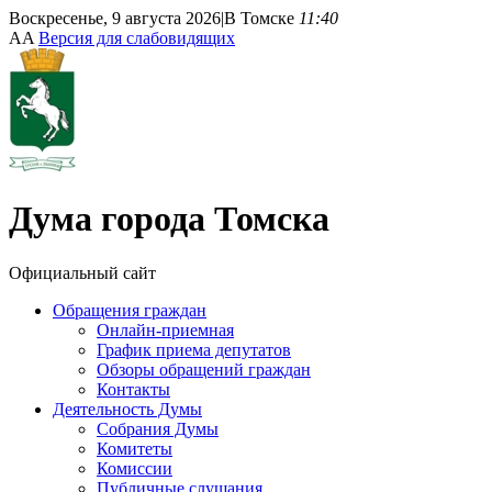
Воскресенье, 9 августа 2026
|
В Томске
11:40
A
A
Версия для слабовидящих
Дума
города Томска
Официальный сайт
Обращения граждан
Онлайн-приемная
График приема депутатов
Обзоры обращений граждан
Контакты
Деятельность Думы
Собрания Думы
Комитеты
Комиссии
Публичные слушания