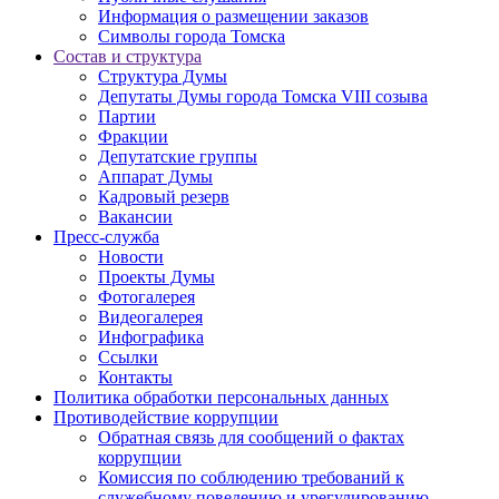
Информация о размещении заказов
Символы города Томска
Состав и структура
Структура Думы
Депутаты Думы города Томска VIII созыва
Партии
Фракции
Депутатские группы
Аппарат Думы
Кадровый резерв
Вакансии
Пресс-служба
Новости
Проекты Думы
Фотогалерея
Видеогалерея
Инфографика
Ссылки
Контакты
Политика обработки персональных данных
Прoтивoдeйствие кoрpупции
Обратная связь для сообщений о фактах
коррупции
Комиссия по соблюдению требований к
служебному поведению и урегулированию