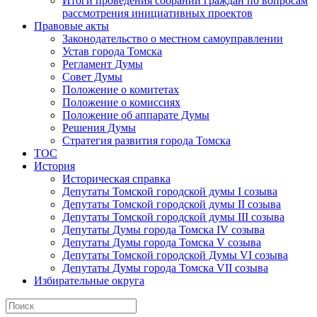
Итоги проведения собраний граждан по вопросам
рассмотрения инициативных проектов
Правовые акты
Законодательство о местном самоуправлении
Устав города Томска
Регламент Думы
Совет Думы
Положение о комитетах
Положение о комиссиях
Положение об аппарате Думы
Решения Думы
Стратегия развития города Томска
ТОС
История
Историческая справка
Депутаты Томской городской думы I созыва
Депутаты Томской городской думы II созыва
Депутаты Томской городской думы III созыва
Депутаты Думы города Томска IV созыва
Депутаты Думы города Томска V созыва
Депутаты Томской городской Думы VI созыва
Депутаты Думы города Томска VII созыва
Избирательные округа