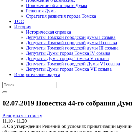
Положение о комиссиях
Положение об аппарате Думы
Решения Думы
Стратегия развития города Томска
ТОС
История
Историческая справка
Депутаты Томской городской думы I созыва
Депутаты Томской городской думы II созыва
Депутаты Томской городской думы III созыва
Депутаты Думы города Томска IV созыва
Депутаты Думы города Томска V созыва
Депутаты Томской городской Думы VI созыва
Депутаты Думы города Томска VII созыва
Избирательные округа
02.07.2019 Повестка 44-го собрания Дум
Вернуться к списку
11.10 - 11.20
3. Об утверждении Решений об условиях приватизации муници
об условиях приватизации муниципального имущества»