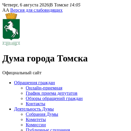
Четверг, 6 августа 2026
|
В Томске
14:05
A
A
Версия для слабовидящих
Дума
города Томска
Официальный сайт
Обращения граждан
Онлайн-приемная
График приема депутатов
Обзоры обращений граждан
Контакты
Деятельность Думы
Собрания Думы
Комитеты
Комиссии
Публичные слушания