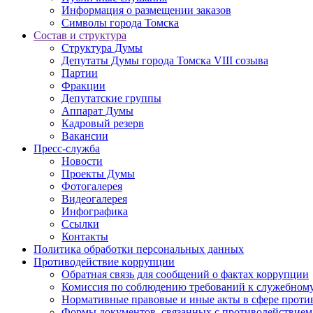
Информация о размещении заказов
Символы города Томска
Состав и структура
Структура Думы
Депутаты Думы города Томска VIII созыва
Партии
Фракции
Депутатские группы
Аппарат Думы
Кадровый резерв
Вакансии
Пресс-служба
Новости
Проекты Думы
Фотогалерея
Видеогалерея
Инфографика
Ссылки
Контакты
Политика обработки персональных данных
Прoтивoдeйствие кoрpупции
Обратная связь для сообщений о фактах коррупции
Комиссия по соблюдению требований к служебному
Нормативные правовые и иные акты в сфере проти
Формы документов, связанных с противодействием