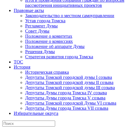
Итоги проведения собраний граждан по вопросам
рассмотрения инициативных проектов
Правовые акты
Законодательство о местном самоуправлении
Устав города Томска
Регламент Думы
Совет Думы
Положение о комитетах
Положение о комиссиях
Положение об аппарате Думы
Решения Думы
Стратегия развития города Томска
ТОС
История
Историческая справка
Депутаты Томской городской думы I созыва
Депутаты Томской городской думы II созыва
Депутаты Томской городской думы III созыва
Депутаты Думы города Томска IV созыва
Депутаты Думы города Томска V созыва
Депутаты Томской городской Думы VI созыва
Депутаты Думы города Томска VII созыва
Избирательные округа