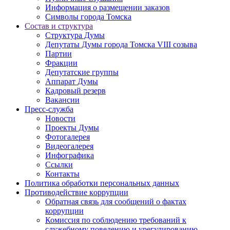
Информация о размещении заказов
Символы города Томска
Состав и структура
Структура Думы
Депутаты Думы города Томска VIII созыва
Партии
Фракции
Депутатские группы
Аппарат Думы
Кадровый резерв
Вакансии
Пресс-служба
Новости
Проекты Думы
Фотогалерея
Видеогалерея
Инфографика
Ссылки
Контакты
Политика обработки персональных данных
Прoтивoдeйствие кoрpупции
Обратная связь для сообщений о фактах
коррупции
Комиссия по соблюдению требований к
служебному поведению и урегулированию