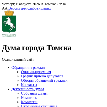
Четверг, 6 августа 2026
|
В Томске
18:34
A
A
Версия для слабовидящих
Дума
города Томска
Официальный сайт
Обращения граждан
Онлайн-приемная
График приема депутатов
Обзоры обращений граждан
Контакты
Деятельность Думы
Собрания Думы
Комитеты
Комиссии
Публичные слушания