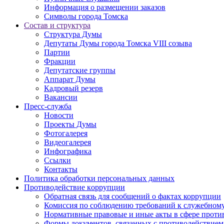
Информация о размещении заказов
Символы города Томска
Состав и структура
Структура Думы
Депутаты Думы города Томска VIII созыва
Партии
Фракции
Депутатские группы
Аппарат Думы
Кадровый резерв
Вакансии
Пресс-служба
Новости
Проекты Думы
Фотогалерея
Видеогалерея
Инфографика
Ссылки
Контакты
Политика обработки персональных данных
Прoтивoдeйствие кoрpупции
Обратная связь для сообщений о фактах коррупции
Комиссия по соблюдению требований к служебному
Нормативные правовые и иные акты в сфере проти
Формы документов, связанных с противодействием