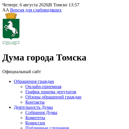
Четверг, 6 августа 2026
|
В Томске
13:57
A
A
Версия для слабовидящих
Дума
города Томска
Официальный сайт
Обращения граждан
Онлайн-приемная
График приема депутатов
Обзоры обращений граждан
Контакты
Деятельность Думы
Собрания Думы
Комитеты
Комиссии
Публичные слушания