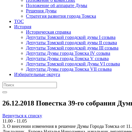
Положение о комиссиях
Положение об аппарате Думы
Решения Думы
Стратегия развития города Томска
ТОС
История
Историческая справка
Депутаты Томской городской думы I созыва
Депутаты Томской городской думы II созыва
Депутаты Томской городской думы III созыва
Депутаты Думы города Томска IV созыва
Депутаты Думы города Томска V созыва
Депутаты Томской городской Думы VI созыва
Депутаты Думы города Томска VII созыва
Избирательные округа
26.12.2018 Повестка 39-го собрания Дум
Вернуться к списку
11.00 - 11.05
3. О внесении изменения в решение Думы Города Томска от 1
Докладчик - Бурова Наталья Николаевна, начальник департам