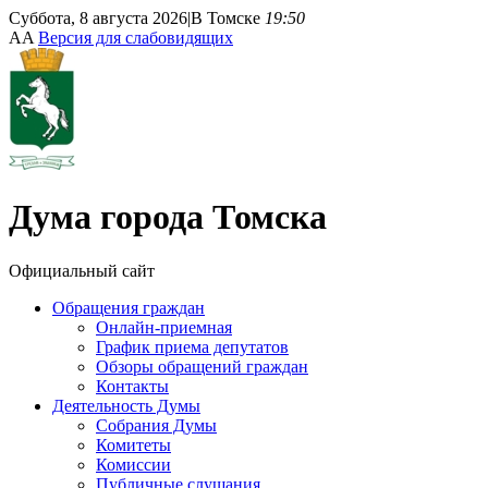
Суббота, 8 августа 2026
|
В Томске
19:50
A
A
Версия для слабовидящих
Дума
города Томска
Официальный сайт
Обращения граждан
Онлайн-приемная
График приема депутатов
Обзоры обращений граждан
Контакты
Деятельность Думы
Собрания Думы
Комитеты
Комиссии
Публичные слушания