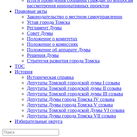
Итоги проведения собраний граждан по вопросам
рассмотрения инициативных проектов
Правовые акты
Законодательство о местном самоуправлении
Устав города Томска
Регламент Думы
Совет Думы
Положение о комитетах
Положение о комиссиях
Положение об аппарате Думы
Решения Думы
Стратегия развития города Томска
ТОС
История
Историческая справка
Депутаты Томской городской думы I созыва
Депутаты Томской городской думы II созыва
Депутаты Томской городской думы III созыва
Депутаты Думы города Томска IV созыва
Депутаты Думы города Томска V созыва
Депутаты Томской городской Думы VI созыва
Депутаты Думы города Томска VII созыва
Избирательные округа