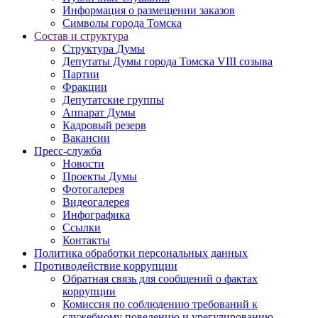
Информация о размещении заказов
Символы города Томска
Состав и структура
Структура Думы
Депутаты Думы города Томска VIII созыва
Партии
Фракции
Депутатские группы
Аппарат Думы
Кадровый резерв
Вакансии
Пресс-служба
Новости
Проекты Думы
Фотогалерея
Видеогалерея
Инфографика
Ссылки
Контакты
Политика обработки персональных данных
Прoтивoдeйствие кoрpупции
Обратная связь для сообщений о фактах
коррупции
Комиссия по соблюдению требований к
служебному поведению и урегулированию