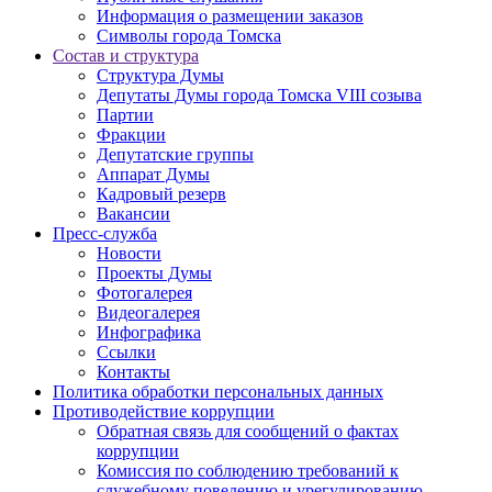
Информация о размещении заказов
Символы города Томска
Состав и структура
Структура Думы
Депутаты Думы города Томска VIII созыва
Партии
Фракции
Депутатские группы
Аппарат Думы
Кадровый резерв
Вакансии
Пресс-служба
Новости
Проекты Думы
Фотогалерея
Видеогалерея
Инфографика
Ссылки
Контакты
Политика обработки персональных данных
Прoтивoдeйствие кoрpупции
Обратная связь для сообщений о фактах
коррупции
Комиссия по соблюдению требований к
служебному поведению и урегулированию