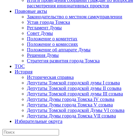
Итоги проведения собраний граждан по вопросам
рассмотрения инициативных проектов
Правовые акты
Законодательство о местном самоуправлении
Устав города Томска
Регламент Думы
Совет Думы
Положение о комитетах
Положение о комиссиях
Положение об аппарате Думы
Решения Думы
Стратегия развития города Томска
ТОС
История
Историческая справка
Депутаты Томской городской думы I созыва
Депутаты Томской городской думы II созыва
Депутаты Томской городской думы III созыва
Депутаты Думы города Томска IV созыва
Депутаты Думы города Томска V созыва
Депутаты Томской городской Думы VI созыва
Депутаты Думы города Томска VII созыва
Избирательные округа