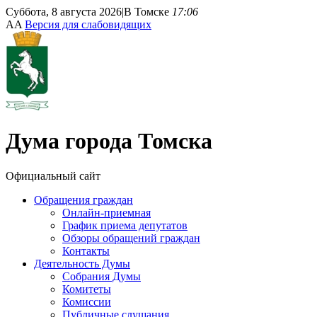
Суббота, 8 августа 2026
|
В Томске
17:06
A
A
Версия для слабовидящих
Дума
города Томска
Официальный сайт
Обращения граждан
Онлайн-приемная
График приема депутатов
Обзоры обращений граждан
Контакты
Деятельность Думы
Собрания Думы
Комитеты
Комиссии
Публичные слушания