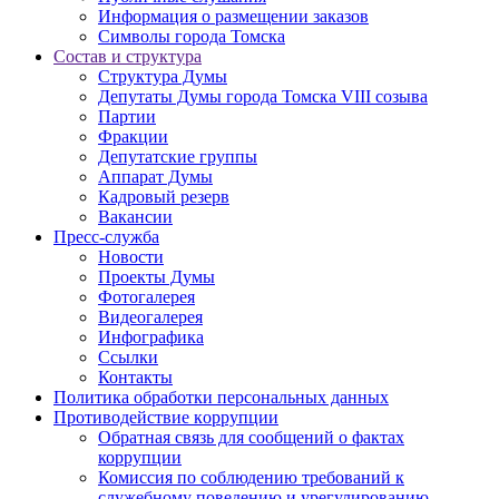
Информация о размещении заказов
Символы города Томска
Состав и структура
Структура Думы
Депутаты Думы города Томска VIII созыва
Партии
Фракции
Депутатские группы
Аппарат Думы
Кадровый резерв
Вакансии
Пресс-служба
Новости
Проекты Думы
Фотогалерея
Видеогалерея
Инфографика
Ссылки
Контакты
Политика обработки персональных данных
Прoтивoдeйствие кoрpупции
Обратная связь для сообщений о фактах
коррупции
Комиссия по соблюдению требований к
служебному поведению и урегулированию