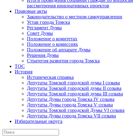
Итоги проведения собраний граждан по вопросам
рассмотрения инициативных проектов
Правовые акты
Законодательство о местном самоуправлении
Устав города Томска
Регламент Думы
Совет Думы
Положение о комитетах
Положение о комиссиях
Положение об аппарате Думы
Решения Думы
Стратегия развития города Томска
ТОС
История
Историческая справка
Депутаты Томской городской думы I созыва
Депутаты Томской городской думы II созыва
Депутаты Томской городской думы III созыва
Депутаты Думы города Томска IV созыва
Депутаты Думы города Томска V созыва
Депутаты Томской городской Думы VI созыва
Депутаты Думы города Томска VII созыва
Избирательные округа