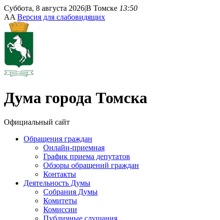
Суббота, 8 августа 2026
|
В Томске
13:50
A
A
Версия для слабовидящих
Дума
города Томска
Официальный сайт
Обращения граждан
Онлайн-приемная
График приема депутатов
Обзоры обращений граждан
Контакты
Деятельность Думы
Собрания Думы
Комитеты
Комиссии
Публичные слушания