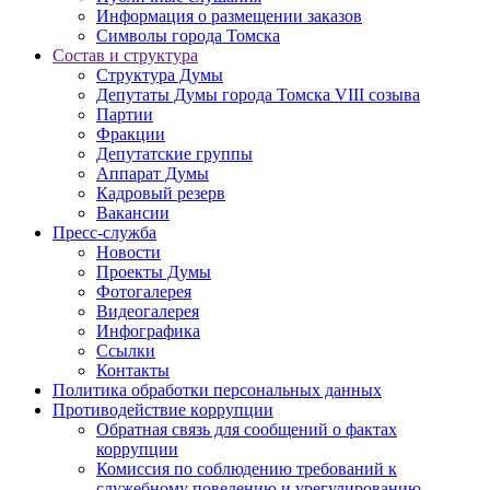
Информация о размещении заказов
Символы города Томска
Состав и структура
Структура Думы
Депутаты Думы города Томска VIII созыва
Партии
Фракции
Депутатские группы
Аппарат Думы
Кадровый резерв
Вакансии
Пресс-служба
Новости
Проекты Думы
Фотогалерея
Видеогалерея
Инфографика
Ссылки
Контакты
Политика обработки персональных данных
Прoтивoдeйствие кoрpупции
Обратная связь для сообщений о фактах
коррупции
Комиссия по соблюдению требований к
служебному поведению и урегулированию