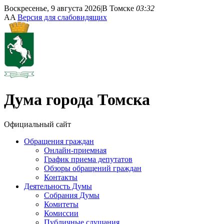
Воскресенье, 9 августа 2026
|
В Томске
03:32
A
A
Версия для слабовидящих
Дума
города Томска
Официальный сайт
Обращения граждан
Онлайн-приемная
График приема депутатов
Обзоры обращений граждан
Контакты
Деятельность Думы
Собрания Думы
Комитеты
Комиссии
Публичные слушания