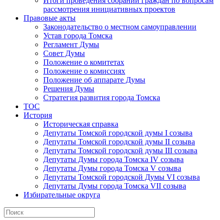
Итоги проведения собраний граждан по вопросам
рассмотрения инициативных проектов
Правовые акты
Законодательство о местном самоуправлении
Устав города Томска
Регламент Думы
Совет Думы
Положение о комитетах
Положение о комиссиях
Положение об аппарате Думы
Решения Думы
Стратегия развития города Томска
ТОС
История
Историческая справка
Депутаты Томской городской думы I созыва
Депутаты Томской городской думы II созыва
Депутаты Томской городской думы III созыва
Депутаты Думы города Томска IV созыва
Депутаты Думы города Томска V созыва
Депутаты Томской городской Думы VI созыва
Депутаты Думы города Томска VII созыва
Избирательные округа