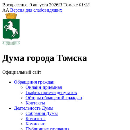
Воскресенье, 9 августа 2026
|
В Томске
01:23
A
A
Версия для слабовидящих
Дума
города Томска
Официальный сайт
Обращения граждан
Онлайн-приемная
График приема депутатов
Обзоры обращений граждан
Контакты
Деятельность Думы
Собрания Думы
Комитеты
Комиссии
Публичные слушания