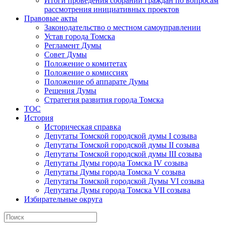
Итоги проведения собраний граждан по вопросам
рассмотрения инициативных проектов
Правовые акты
Законодательство о местном самоуправлении
Устав города Томска
Регламент Думы
Совет Думы
Положение о комитетах
Положение о комиссиях
Положение об аппарате Думы
Решения Думы
Стратегия развития города Томска
ТОС
История
Историческая справка
Депутаты Томской городской думы I созыва
Депутаты Томской городской думы II созыва
Депутаты Томской городской думы III созыва
Депутаты Думы города Томска IV созыва
Депутаты Думы города Томска V созыва
Депутаты Томской городской Думы VI созыва
Депутаты Думы города Томска VII созыва
Избирательные округа