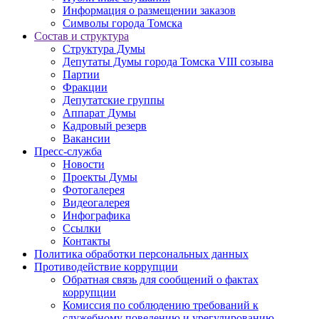
Информация о размещении заказов
Символы города Томска
Состав и структура
Структура Думы
Депутаты Думы города Томска VIII созыва
Партии
Фракции
Депутатские группы
Аппарат Думы
Кадровый резерв
Вакансии
Пресс-служба
Новости
Проекты Думы
Фотогалерея
Видеогалерея
Инфографика
Ссылки
Контакты
Политика обработки персональных данных
Прoтивoдeйствие кoрpупции
Обратная связь для сообщений о фактах
коррупции
Комиссия по соблюдению требований к
служебному поведению и урегулированию