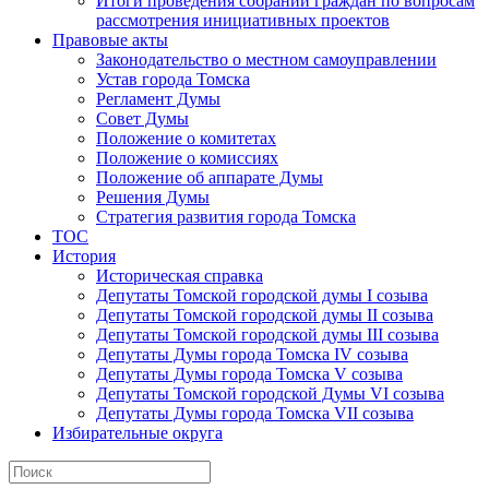
Итоги проведения собраний граждан по вопросам
рассмотрения инициативных проектов
Правовые акты
Законодательство о местном самоуправлении
Устав города Томска
Регламент Думы
Совет Думы
Положение о комитетах
Положение о комиссиях
Положение об аппарате Думы
Решения Думы
Стратегия развития города Томска
ТОС
История
Историческая справка
Депутаты Томской городской думы I созыва
Депутаты Томской городской думы II созыва
Депутаты Томской городской думы III созыва
Депутаты Думы города Томска IV созыва
Депутаты Думы города Томска V созыва
Депутаты Томской городской Думы VI созыва
Депутаты Думы города Томска VII созыва
Избирательные округа