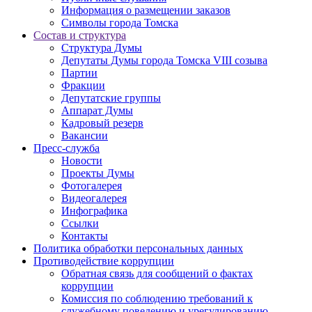
Информация о размещении заказов
Символы города Томска
Состав и структура
Структура Думы
Депутаты Думы города Томска VIII созыва
Партии
Фракции
Депутатские группы
Аппарат Думы
Кадровый резерв
Вакансии
Пресс-служба
Новости
Проекты Думы
Фотогалерея
Видеогалерея
Инфографика
Ссылки
Контакты
Политика обработки персональных данных
Прoтивoдeйствие кoрpупции
Обратная связь для сообщений о фактах
коррупции
Комиссия по соблюдению требований к
служебному поведению и урегулированию