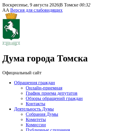
Воскресенье, 9 августа 2026
|
В Томске
00:32
A
A
Версия для слабовидящих
Дума
города Томска
Официальный сайт
Обращения граждан
Онлайн-приемная
График приема депутатов
Обзоры обращений граждан
Контакты
Деятельность Думы
Собрания Думы
Комитеты
Комиссии
Публичные слушания