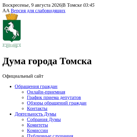
Воскресенье, 9 августа 2026
|
В Томске
03:45
A
A
Версия для слабовидящих
Дума
города Томска
Официальный сайт
Обращения граждан
Онлайн-приемная
График приема депутатов
Обзоры обращений граждан
Контакты
Деятельность Думы
Собрания Думы
Комитеты
Комиссии
Публичные слушания