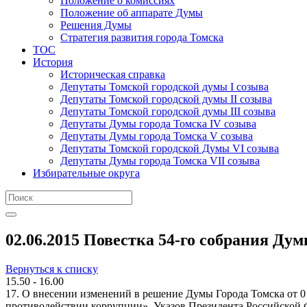
Положение о комиссиях
Положение об аппарате Думы
Решения Думы
Стратегия развития города Томска
ТОС
История
Историческая справка
Депутаты Томской городской думы I созыва
Депутаты Томской городской думы II созыва
Депутаты Томской городской думы III созыва
Депутаты Думы города Томска IV созыва
Депутаты Думы города Томска V созыва
Депутаты Томской городской Думы VI созыва
Депутаты Думы города Томска VII созыва
Избирательные округа
02.06.2015 Повестка 54-го собрания Ду
Вернуться к списку
15.50 - 16.00
17. О внесении изменений в решение Думы Города Томска от 0
противодействии коррупции», Указов Президента Российской Ф