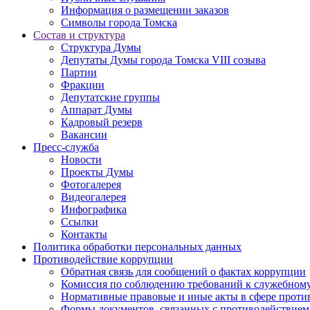
Информация о размещении заказов
Символы города Томска
Состав и структура
Структура Думы
Депутаты Думы города Томска VIII созыва
Партии
Фракции
Депутатские группы
Аппарат Думы
Кадровый резерв
Вакансии
Пресс-служба
Новости
Проекты Думы
Фотогалерея
Видеогалерея
Инфографика
Ссылки
Контакты
Политика обработки персональных данных
Прoтивoдeйствие кoрpупции
Обратная связь для сообщений о фактах коррупции
Комиссия по соблюдению требований к служебному
Нормативные правовые и иные акты в сфере проти
Формы документов, связанных с противодействием