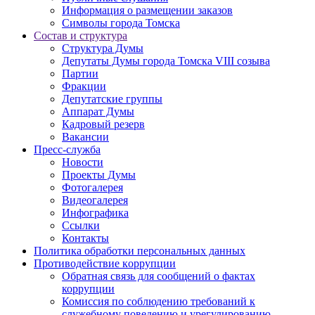
Информация о размещении заказов
Символы города Томска
Состав и структура
Структура Думы
Депутаты Думы города Томска VIII созыва
Партии
Фракции
Депутатские группы
Аппарат Думы
Кадровый резерв
Вакансии
Пресс-служба
Новости
Проекты Думы
Фотогалерея
Видеогалерея
Инфографика
Ссылки
Контакты
Политика обработки персональных данных
Прoтивoдeйствие кoрpупции
Обратная связь для сообщений о фактах
коррупции
Комиссия по соблюдению требований к
служебному поведению и урегулированию