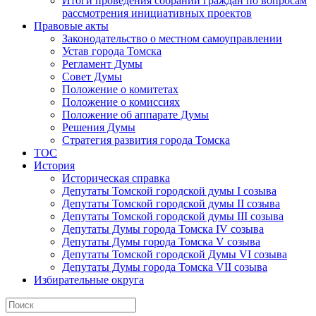
Итоги проведения собраний граждан по вопросам
рассмотрения инициативных проектов
Правовые акты
Законодательство о местном самоуправлении
Устав города Томска
Регламент Думы
Совет Думы
Положение о комитетах
Положение о комиссиях
Положение об аппарате Думы
Решения Думы
Стратегия развития города Томска
ТОС
История
Историческая справка
Депутаты Томской городской думы I созыва
Депутаты Томской городской думы II созыва
Депутаты Томской городской думы III созыва
Депутаты Думы города Томска IV созыва
Депутаты Думы города Томска V созыва
Депутаты Томской городской Думы VI созыва
Депутаты Думы города Томска VII созыва
Избирательные округа