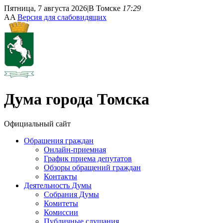
Пятница, 7 августа 2026
|
В Томске
17:29
A
A
Версия для слабовидящих
Дума
города Томска
Официальный сайт
Обращения граждан
Онлайн-приемная
График приема депутатов
Обзоры обращений граждан
Контакты
Деятельность Думы
Собрания Думы
Комитеты
Комиссии
Публичные слушания