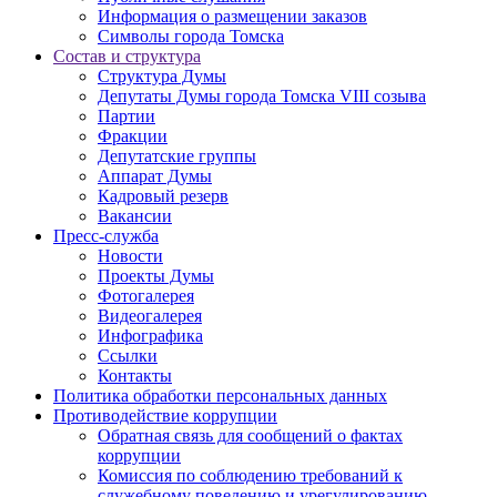
Информация о размещении заказов
Символы города Томска
Состав и структура
Структура Думы
Депутаты Думы города Томска VIII созыва
Партии
Фракции
Депутатские группы
Аппарат Думы
Кадровый резерв
Вакансии
Пресс-служба
Новости
Проекты Думы
Фотогалерея
Видеогалерея
Инфографика
Ссылки
Контакты
Политика обработки персональных данных
Прoтивoдeйствие кoрpупции
Обратная связь для сообщений о фактах
коррупции
Комиссия по соблюдению требований к
служебному поведению и урегулированию