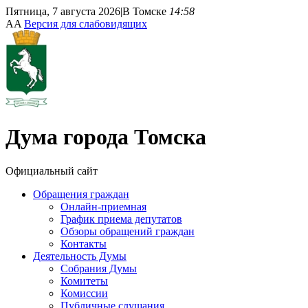
Пятница, 7 августа 2026
|
В Томске
14:58
A
A
Версия для слабовидящих
Дума
города Томска
Официальный сайт
Обращения граждан
Онлайн-приемная
График приема депутатов
Обзоры обращений граждан
Контакты
Деятельность Думы
Собрания Думы
Комитеты
Комиссии
Публичные слушания