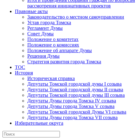
Итоги проведения собраний граждан по вопросам
рассмотрения инициативных проектов
Правовые акты
Законодательство о местном самоуправлении
Устав города Томска
Регламент Думы
Совет Думы
Положение о комитетах
Положение о комиссиях
Положение об аппарате Думы
Решения Думы
Стратегия развития города Томска
ТОС
История
Историческая справка
Депутаты Томской городской думы I созыва
Депутаты Томской городской думы II созыва
Депутаты Томской городской думы III созыва
Депутаты Думы города Томска IV созыва
Депутаты Думы города Томска V созыва
Депутаты Томской городской Думы VI созыва
Депутаты Думы города Томска VII созыва
Избирательные округа