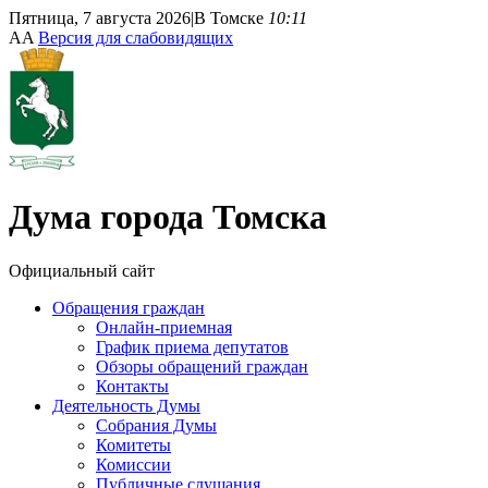
Пятница, 7 августа 2026
|
В Томске
10:11
A
A
Версия для слабовидящих
Дума
города Томска
Официальный сайт
Обращения граждан
Онлайн-приемная
График приема депутатов
Обзоры обращений граждан
Контакты
Деятельность Думы
Собрания Думы
Комитеты
Комиссии
Публичные слушания