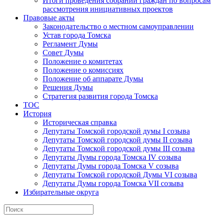
Итоги проведения собраний граждан по вопросам
рассмотрения инициативных проектов
Правовые акты
Законодательство о местном самоуправлении
Устав города Томска
Регламент Думы
Совет Думы
Положение о комитетах
Положение о комиссиях
Положение об аппарате Думы
Решения Думы
Стратегия развития города Томска
ТОС
История
Историческая справка
Депутаты Томской городской думы I созыва
Депутаты Томской городской думы II созыва
Депутаты Томской городской думы III созыва
Депутаты Думы города Томска IV созыва
Депутаты Думы города Томска V созыва
Депутаты Томской городской Думы VI созыва
Депутаты Думы города Томска VII созыва
Избирательные округа