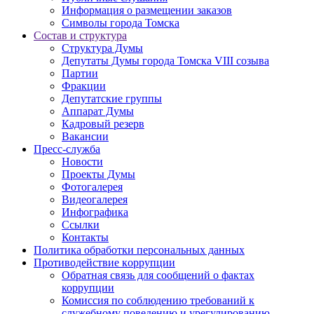
Информация о размещении заказов
Символы города Томска
Состав и структура
Структура Думы
Депутаты Думы города Томска VIII созыва
Партии
Фракции
Депутатские группы
Аппарат Думы
Кадровый резерв
Вакансии
Пресс-служба
Новости
Проекты Думы
Фотогалерея
Видеогалерея
Инфографика
Ссылки
Контакты
Политика обработки персональных данных
Прoтивoдeйствие кoрpупции
Обратная связь для сообщений о фактах
коррупции
Комиссия по соблюдению требований к
служебному поведению и урегулированию