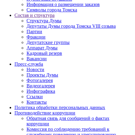
Информация о размещении заказов
Символы города Томска
Состав и структура
Структура Думы
Депутаты Думы города Томска VIII созыва
Партии
Фракции
Депутатские группы
Аппарат Думы
Кадровый резерв
Вакансии
Пресс-служба
Новости
Проекты Думы
Фотогалерея
Видеогалерея
Инфографика
Ссылки
Контакты
Политика обработки персональных данных
Прoтивoдeйствие кoрpупции
Обратная связь для сообщений о фактах
коррупции
Комиссия по соблюдению требований к
служебному поведению и урегулированию