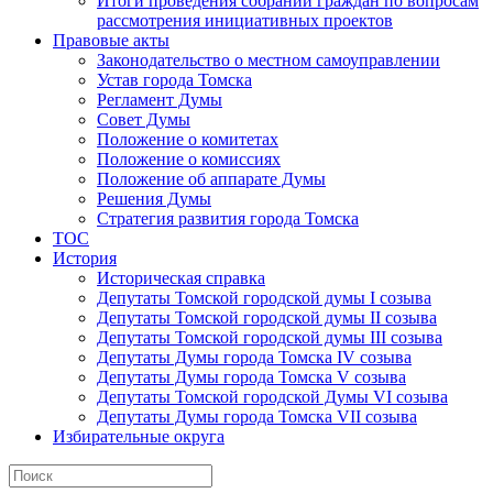
Итоги проведения собраний граждан по вопросам
рассмотрения инициативных проектов
Правовые акты
Законодательство о местном самоуправлении
Устав города Томска
Регламент Думы
Совет Думы
Положение о комитетах
Положение о комиссиях
Положение об аппарате Думы
Решения Думы
Стратегия развития города Томска
ТОС
История
Историческая справка
Депутаты Томской городской думы I созыва
Депутаты Томской городской думы II созыва
Депутаты Томской городской думы III созыва
Депутаты Думы города Томска IV созыва
Депутаты Думы города Томска V созыва
Депутаты Томской городской Думы VI созыва
Депутаты Думы города Томска VII созыва
Избирательные округа