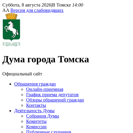
Суббота, 8 августа 2026
|
В Томске
14:00
A
A
Версия для слабовидящих
Дума
города Томска
Официальный сайт
Обращения граждан
Онлайн-приемная
График приема депутатов
Обзоры обращений граждан
Контакты
Деятельность Думы
Собрания Думы
Комитеты
Комиссии
Публичные слушания