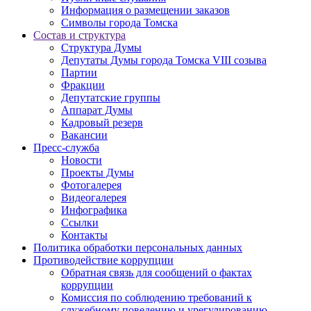
Информация о размещении заказов
Символы города Томска
Состав и структура
Структура Думы
Депутаты Думы города Томска VIII созыва
Партии
Фракции
Депутатские группы
Аппарат Думы
Кадровый резерв
Вакансии
Пресс-служба
Новости
Проекты Думы
Фотогалерея
Видеогалерея
Инфографика
Ссылки
Контакты
Политика обработки персональных данных
Прoтивoдeйствие кoрpупции
Обратная связь для сообщений о фактах
коррупции
Комиссия по соблюдению требований к
служебному поведению и урегулированию