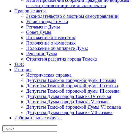
Итоги проведения собраний граждан по вопросам
рассмотрения инициативных проектов
Правовые акты
Законодательство о местном самоуправлении
Устав города Томска
Регламент Думы
Совет Думы
Положение о комитетах
Положение о комиссиях
Положение об аппарате Думы
Решения Думы
Стратегия развития города Томска
ТОС
История
Историческая справка
Депутаты Томской городской думы I созыва
Депутаты Томской городской думы II созыва
Депутаты Томской городской думы III созыва
Депутаты Думы города Томска IV созыва
Депутаты Думы города Томска V созыва
Депутаты Томской городской Думы VI созыва
Депутаты Думы города Томска VII созыва
Избирательные округа