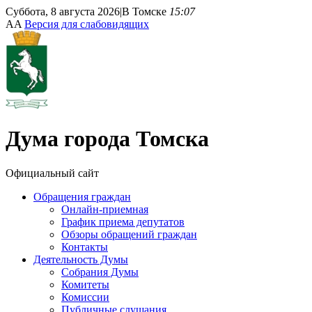
Суббота, 8 августа 2026
|
В Томске
15:07
A
A
Версия для слабовидящих
Дума
города Томска
Официальный сайт
Обращения граждан
Онлайн-приемная
График приема депутатов
Обзоры обращений граждан
Контакты
Деятельность Думы
Собрания Думы
Комитеты
Комиссии
Публичные слушания